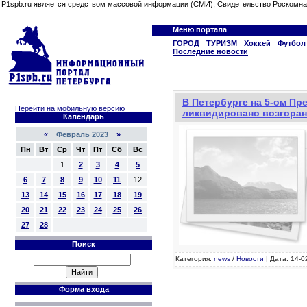
P1spb.ru является средством массовой информации (СМИ), Свидетельство Роскомна
Меню портала
ГОРОД
ТУРИЗМ
Хоккей
Футбол
Последние новости
В Петербурге на 5-ом Пр
Перейти на мобильную версию
ликвидировано возгора
Календарь
«
Февраль 2023
»
Пн
Вт
Ср
Чт
Пт
Сб
Вс
1
2
3
4
5
6
7
8
9
10
11
12
13
14
15
16
17
18
19
20
21
22
23
24
25
26
27
28
Поиск
Категория:
news
/
Новости
| Дата: 14-0
Форма входа