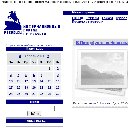
P1spb.ru является средством массовой информации (СМИ), Свидетельство Роскомна
Меню портала
ГОРОД
ТУРИЗМ
Хоккей
Футбол
Последние новости
В Петербурге на Невско
Перейти на мобильную версию
Календарь
«
Апрель 2023
»
Пн
Вт
Ср
Чт
Пт
Сб
Вс
1
2
3
4
5
6
7
8
9
10
11
12
13
14
15
16
17
18
19
20
21
22
23
24
25
26
27
28
29
30
Поиск
Категория:
news
/
Новости
| Дата: 28-0
Форма входа