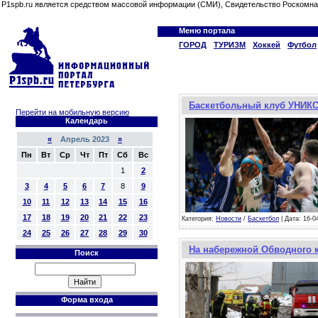
P1spb.ru является средством массовой информации (СМИ), Свидетельство Роскомна
Меню портала
ГОРОД
ТУРИЗМ
Хоккей
Футбол
Баскетбольный клуб УНИКС 
Перейти на мобильную версию
Календарь
«
Апрель 2023
»
Пн
Вт
Ср
Чт
Пт
Сб
Вс
1
2
3
4
5
6
7
8
9
10
11
12
13
14
15
16
17
18
19
20
21
22
23
Категория:
Новости
/
Баскетбол
| Дата: 16-0
24
25
26
27
28
29
30
На набережной Обводного к
Поиск
Форма входа