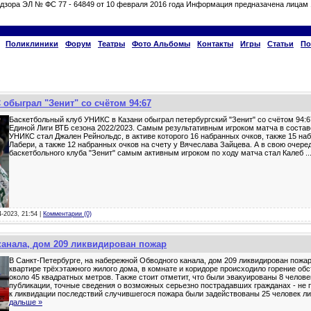
дзора ЭЛ № ФС 77 - 64849 от 10 февраля 2016 года Информация предназачена лицам 
Поликлиники
Форум
Театры
Фото Альбомы
Контакты
Игры
Статьи
По
обыграл "Зенит" со счётом 94:67
Баскетбольный клуб УНИКС в Казани обыграл петербургский "Зенит" со счётом 94:6
Единой Лиги ВТБ сезона 2022/2023. Самым результативным игроком матча в состав
УНИКС стал Джален Рейнольдс, в активе которого 16 набранных очков, также 15 наб
Лабери, а также 12 набранных очков на счету у Вячеслава Зайцева. А в свою очеред
баскетбольного клуба "Зенит" самым активным игроком по ходу матча стал Калеб
..
4-2023, 21:54 |
Комментарии (0)
анала, дом 209 ликвидирован пожар
В Санкт-Петербурге, на набережной Обводного канала, дом 209 ликвидирован пожар
квартире трёхэтажного жилого дома, в комнате и коридоре происходило горение об
около 45 квадратных метров. Также стоит отметит, что были эвакуированы 8 челов
публикации, точные сведения о возможных серьезно пострадавших гражданах - не 
к ликвидации последствий случившегося пожара были задействованы 25 человек ли
дальше »