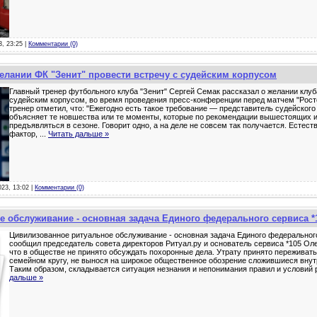
3, 23:25 |
Комментарии (0)
желании ФК "Зенит" провести встречу с судейским корпусом
Главный тренер футбольного клуба "Зенит" Сергей Семак рассказал о желании клуб
судейским корпусом, во время проведения пресс-конференции перед матчем "Росто
тренер отметил, что: "Ежегодно есть такое требование — представитель судейского
объясняет те новшества или те моменты, которые по рекомендации вышестоящих и
предъявляться в сезоне. Говорит одно, а на деле не совсем так получается. Естест
фактор,
...
Читать дальше »
023, 13:02 |
Комментарии (0)
 обслуживание - основная задача Единого федерального сервиса *
Цивилизованное ритуальное обслуживание - основная задача Единого федеральног
сообщил председатель совета директоров Ритуал.ру и основатель сервиса *105 Оле
что в обществе не принято обсуждать похоронные дела. Утрату принято переживать
семейном кругу, не вынося на широкое общественное обозрение сложившиеся внут
Таким образом, складывается ситуация незнания и непонимания правил и условий 
дальше »