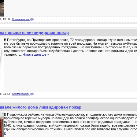
3, 13:38 |
Комментарии (0)
ом проспекте ликвидирован пожар
В Петербурге, на Приморском проспекте, 72 ликвидирован пожар, где в цельномета
метров бытовке происходило горение по всей площади. На момент выхода публикац
возможных серьезно пострадавших гражданах - не поступали. Со стороны МЧС, к л
случившегося пожара были задействованы десять человек личного состава и две 
техники.
...
Читать дальше »
3, 23:33 |
Комментарии (0)
одвале жилого дома ликвидирован пожар
В Пушкинском районе, на улице Железнодорожная, в подвале жилого дома ликвидир
происходило горение мусора на площади на общей площади около одного квадратн
публикации, точные сведения о возможных серьезных пострадавших гражданах - не
МЧС, к ликвидации последствий случившегося пожара были задействованы десять ч
единцы специализированной техники. Выясняются все обстоятельства случившего
»