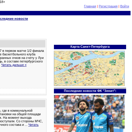
18+
Главная
|
Регистрация
|
Войти
следние новости
Карта Санкт-Петербурга
7 в первом матче 1/2 финала
е баскетбольного клуба
ранных очков на счету у Луи
ь, в составе петербургского
.
Читать дальше »
Последние новости ФК "Зенит":
, где в коммунальной
становки на общей площади
ек. На момент выхода
поступали. Со стороны МЧС,
чного состава и
...
Читать