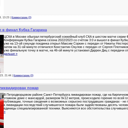
3, 13:23 |
Комментарии (0)
 в финал Кубка Гагарина
ЦСКА в Москве обыграл петербургский хоккейный клуб СКА в шестом матче серии 
Конференции Кубка Гагарина сезона 2022/2023 со счётом 3:0 и вышел в финал Кубка
уже на 13-ой секунде поединка открыл Максим Соркин с передач от Никиты Нестер
затем на 31-ой минуте отличился Константин Окулов с передач от Сергея Плотнико
уже финальную точку в матче, на 46-ой минуте установил Даррен Диц с передачи 
дальше »
23, 21:44 |
Комментарии (0)
ликвидирован пожар
В Петродворцовом районе Санкт-Петербурга ликвидирован пожар, где на Кирпичном 
этажном доме с мансардой, размером 9х12 метров, происходило горение по всей 
публикации, точные сведения о возможных серьезно пострадавших гражданах - не 
к ликвидации последствий случившегося пожара были задействованы десять челове
единицы специализированной техники. Выясняются все обстоятельства случившег
»