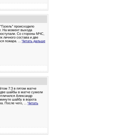
 "Газель" происходило
у. На момент выхода
поступали. Со стороны МЧС,
к личного состава и две
ося пожара.
...
Читать дальше
ётом 7:3 в пятом матче
 две шайбы в матче сумели
 отличился Александр
 минуте шайбу в ворота
а. После чего,
...
Читать