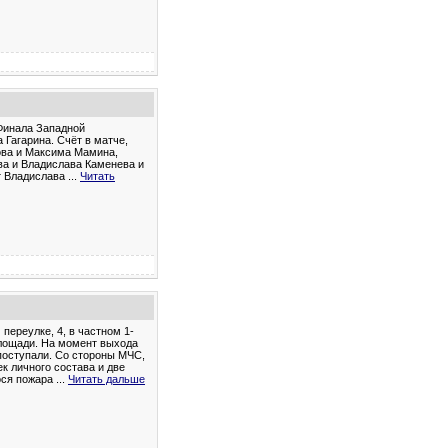
Финала Западной
 Гагарина. Счёт в матче,
ова и Максима Мамина,
ва и Владислава Каменева и
от Владислава
...
Читать
переулке, 4, в частном 1-
площади. На момент выхода
поступали. Со стороны МЧС,
к личного состава и две
ося пожара
...
Читать дальше