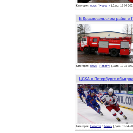
Категория:
news
/
Новости
| Дата: 12-04-202
В Красносельском районе 
Категория:
news
/
Новости
| Дата: 11-04-202
ЦСКА в Петербурге обыграл
Категория:
Новости
/
Хоккей
| Дата: 11-04-20