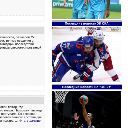
Последние новости ХК СКА:
ллической, размером 2х6
ии, точные сведения о
иквидации последствий
единицы специализированной
Последние новости БК "Зенит":
ован пожар, где
ого метра. На момент выхода
 поступали. Со стороны
еловек личного состава две
ся пожара.
...
Читать дальше