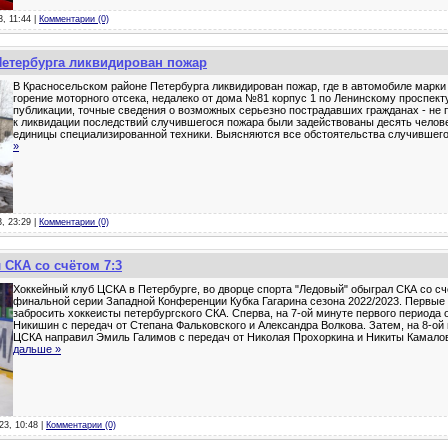
3, 11:44 |
Комментарии (0)
Петербурга ликвидирован пожар
В Красносельском районе Петербурга ликвидирован пожар, где в автомобиле марки
горение моторного отсека, недалеко от дома №81 корпус 1 по Ленинскому проспект
публикации, точные сведения о возможных серьезно пострадавших гражданах - не 
к ликвидации последствий случившегося пожара были задействованы десять челове
единицы специализированной техники. Выясняются все обстоятельства случившег
»
3, 23:29 |
Комментарии (0)
 СКА со счётом 7:3
Хоккейный клуб ЦСКА в Петербурге, во дворце спорта "Ледовый" обыграл СКА со сч
финальной серии Западной Конференции Кубка Гагарина сезона 2022/2023. Первые
забросить хоккеисты петербургского СКА. Сперва, на 7-ой минуте первого периода
Никишин с передач от Степана Фальковского и Александра Волкова. Затем, на 8-ой
ЦСКА направил Эмиль Галимов с передач от Николая Прохоркина и Никиты Камалов
дальше »
23, 10:48 |
Комментарии (0)