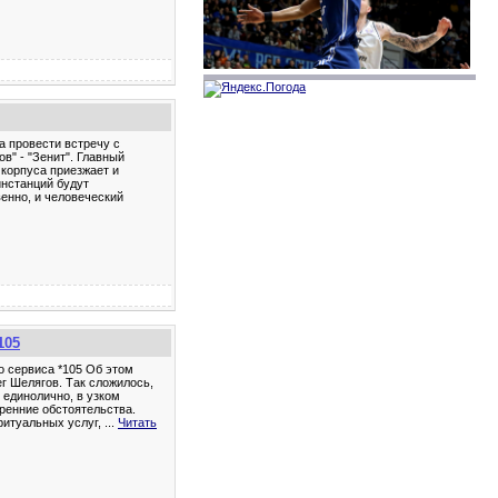
а провести встречу с
в" - "Зенит". Главный
 корпуса приезжает и
нстанций будут
венно, и человеческий
105
о сервиса *105 Об этом
г Шелягов. Так сложилось,
 единолично, в узком
ренние обстоятельства.
ритуальных услуг,
...
Читать