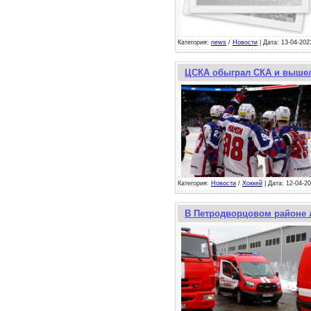
Категория:
news
/
Новости
| Дата: 13-04-202
ЦСКА обыграл СКА и вышел
Категория:
Новости
/
Хоккей
| Дата: 12-04-20
В Петродворцовом районе 