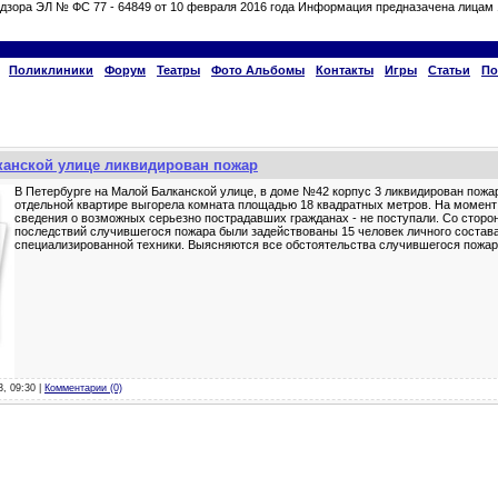
дзора ЭЛ № ФС 77 - 64849 от 10 февраля 2016 года Информация предназачена лицам 
Поликлиники
Форум
Театры
Фото Альбомы
Контакты
Игры
Статьи
По
канской улице ликвидирован пожар
В Петербурге на Малой Балканской улице, в доме №42 корпус 3 ликвидирован пожар
отдельной квартире выгорела комната площадью 18 квадратных метров. На момент
сведения о возможных серьезно пострадавших гражданах - не поступали. Со сторо
последствий случившегося пожара были задействованы 15 человек личного состава
специализированной техники. Выясняются все обстоятельства случившегося пожа
3, 09:30 |
Комментарии (0)