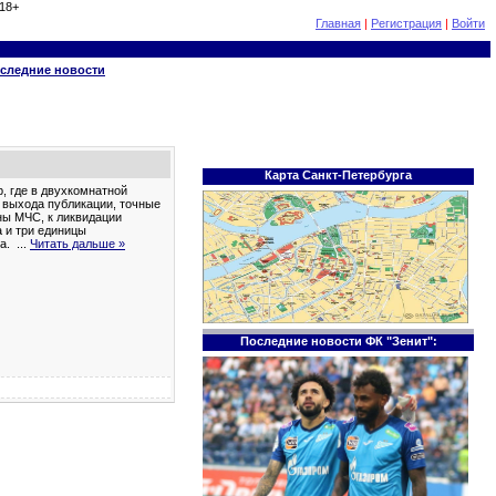
18+
Главная
|
Регистрация
|
Войти
следние новости
Карта Санкт-Петербурга
, где в двухкомнатной
 выхода публикации, точные
ны МЧС, к ликвидации
 и три единицы
ра.
...
Читать дальше »
Последние новости ФК "Зенит":