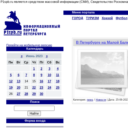
P1spb.ru является средством массовой информации (СМИ), Свидетельство Роскомна
Меню портала
ГОРОД
ТУРИЗМ
Хоккей
Футбол
В Петербурге на Малой Бал
Перейти на мобильную версию
Календарь
«
Июнь 2023
»
Пн
Вт
Ср
Чт
Пт
Сб
Вс
1
2
3
4
5
6
7
8
9
10
11
12
13
14
15
16
17
18
19
20
21
22
23
24
25
26
27
28
29
30
Категория:
news
/
Новости
| Дата: 25-06-202
Поиск
Форма входа