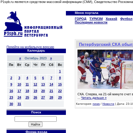
P1spb.ru является средством массовой информации (СМИ), Свидетельство Роскомна
Меню портала
ГОРОД
ТУРИЗМ
Хоккей
Футбол
Последние новости
Петербургский СКА обыгр
Перейти на мобильную версию
Календарь
«
Октябрь 2023
»
Пн
Вт
Ср
Чт
Пт
Сб
Вс
1
2
3
4
5
6
7
8
9
10
11
12
13
14
15
16
17
18
19
20
21
22
СКА. Сперва, на 21-ой минуте счет
23
24
25
26
27
28
29
...
Читать дальше »
30
31
Категория:
news
/
Новости
| Дата: 23-1
Поиск
Форма входа