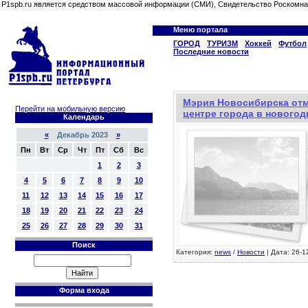
P1spb.ru является средством массовой информации (СМИ), Свидетельство Роскомна
Меню портала
ГОРОД
ТУРИЗМ
Хоккей
Футбол
Последние новости
Мэрия Новосибирска отм
Перейти на мобильную версию
центре города в нового
Календарь
«
Декабрь 2023
»
Пн
Вт
Ср
Чт
Пт
Сб
Вс
1
2
3
4
5
6
7
8
9
10
11
12
13
14
15
16
17
18
19
20
21
22
23
24
25
26
27
28
29
30
31
Поиск
Категория:
news
/
Новости
| Дата: 26-1
Форма входа