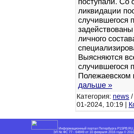
поступали. Со 
ликвидации по
случившегося 
задействованы
личного состав
специализиров
Выясняются вс
случившегося 
Полежаевском 
дальше »
Категория:
news
01-2024, 10:19 |
К
Информационный портал Петербурга P1SPB.RU, 
ЭЛ № ФС 77 - 64849 от 10 февраля 2016 года © 201