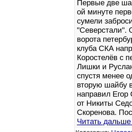
Первые две шай
ой минуте перв
сумели заброси
"Северстали". 
ворота петербу
клуба СКА нап
Коростелёв с п
Лишки и Русла
спустя менее о
вторую шайбу 
направил Егор 
от Никиты Сед
Скоренова. Пос
Читать дальше