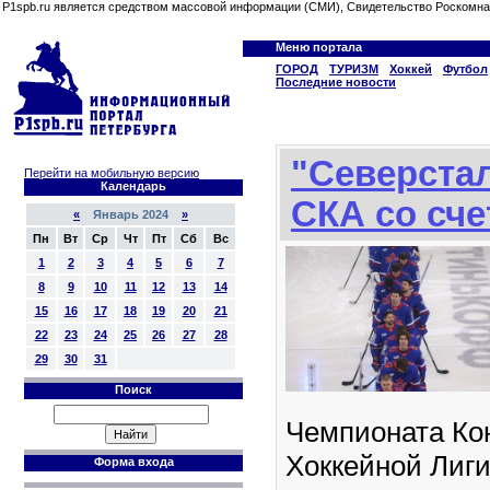
P1spb.ru является средством массовой информации (СМИ), Свидетельство Роскомна
Меню портала
ГОРОД
ТУРИЗМ
Хоккей
Футбол
Последние новости
"Северста
Перейти на мобильную версию
Календарь
СКА со сче
«
Январь 2024
»
Пн
Вт
Ср
Чт
Пт
Сб
Вс
1
2
3
4
5
6
7
8
9
10
11
12
13
14
15
16
17
18
19
20
21
22
23
24
25
26
27
28
29
30
31
Поиск
Чемпионата Ко
Хоккейной Лиги
Форма входа