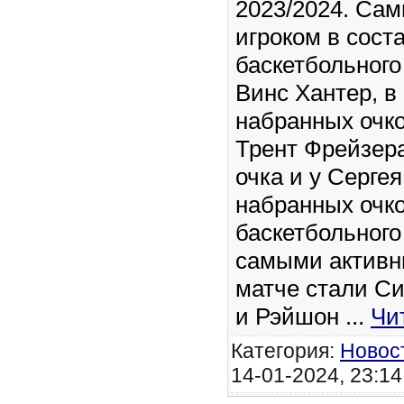
2023/2024. Са
игроком в сост
баскетбольного
Винс Хантер, в 
набранных очко
Трент Фрейзер
очка и у Серге
набранных очко
баскетбольного
самыми активн
матче стали С
и Рэйшон
...
Чи
Категория:
Новос
14-01-2024, 23:14