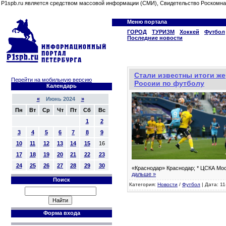
P1spb.ru является средством массовой информации (СМИ), Свидетельство Роскомна
Меню портала
ГОРОД
ТУРИЗМ
Хоккей
Футбол
Последние новости
Стали известны итоги ж
Перейти на мобильную версию
России по футболу
Календарь
«
Июнь 2024
»
Пн
Вт
Ср
Чт
Пт
Сб
Вс
1
2
3
4
5
6
7
8
9
10
11
12
13
14
15
16
17
18
19
20
21
22
23
24
25
26
27
28
29
30
«Краснодар» Краснодар; * ЦСКА Мос
дальше »
Поиск
Категория:
Новости
/
Футбол
| Дата: 11
Форма входа