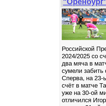
"Оренбург"
Российской Пр
2024/2025 со с
два мяча в мат
сумели забить
Сперва, на 23-
счёт в матче Т
уже на 30-ой м
отличился Иго