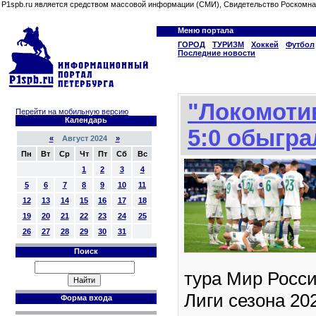
P1spb.ru является средством массовой информации (СМИ), Свидетельство Роскомна
Меню портала
ГОРОД
ТУРИЗМ
Хоккей
Футбол
Последние новости
"Локомотив
Перейти на мобильную версию
Календарь
5:0 обыгра
«
Август 2024
»
Пн
Вт
Ср
Чт
Пт
Сб
Вс
1
2
3
4
5
6
7
8
9
10
11
12
13
14
15
16
17
18
19
20
21
22
23
24
25
26
27
28
29
30
31
Поиск
тура Мир Росс
Лиги сезона 20
Форма входа