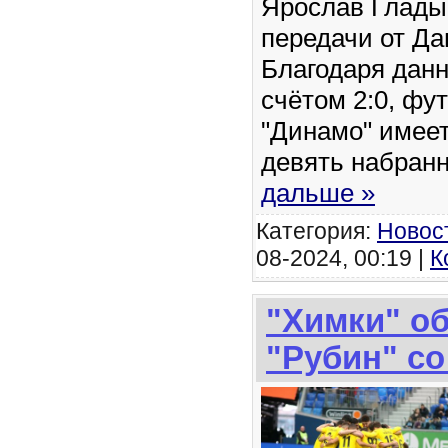
Ярослав Глады
передачи от Д
Благодаря данн
счётом 2:0, фу
"Динамо" имеет
девять набран
дальше »
Категория:
Новос
08-2024, 00:19 |
К
"Химки" о
"Рубин" со