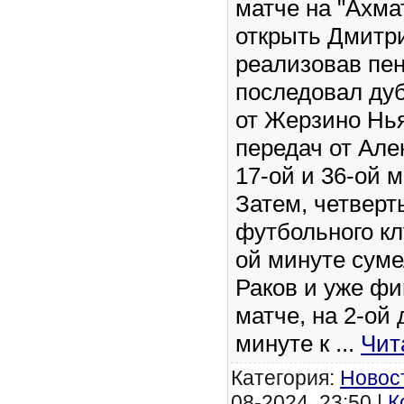
матче на "Ахма
открыть Дмитр
реализовав пен
последовал ду
от Жерзино Нь
передач от Але
17-ой и 36-ой 
Затем, четверт
футбольного кл
ой минуте сум
Раков и уже фи
матче, на 2-ой
минуте к
...
Чит
Категория:
Новос
08-2024, 23:50 |
К