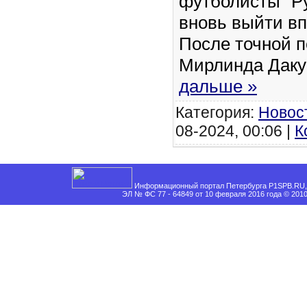
футболисты "Р
вновь выйти вп
После точной п
Мирлинда Дак
дальше »
Категория:
Новос
08-2024, 00:06 |
К
Информационный портал Петербурга P1SPB.RU, 
ЭЛ № ФС 77 - 64849 от 10 февраля 2016 года © 201