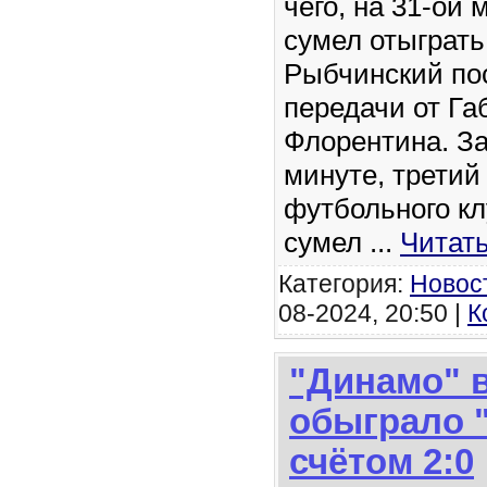
чего, на 31-ой
сумел отыграт
Рыбчинский по
передачи от Га
Флорентина. За
минуте, третий
футбольного кл
сумел
...
Читат
Категория:
Новос
08-2024, 20:50 |
К
"Динамо" в
обыграло 
счётом 2:0