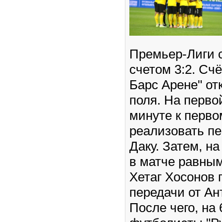
Премьер-Лиги с
счетом 3:2. Счё
Барс Арене" от
поля. На перво
минуте к перво
реализовать п
Даку. Затем, на
в матче равным
Хетаг Хосонов 
передачи от Ан
После чего, на