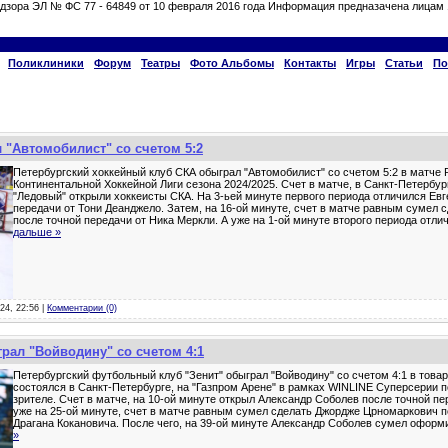
дзора ЭЛ № ФС 77 - 64849 от 10 февраля 2016 года Информация предназачена лицам 
Поликлиники
Форум
Театры
Фото Альбомы
Контакты
Игры
Статьи
По
 "Автомобилист" со счетом 5:2
Петербургский хоккейный клуб СКА обыграл "Автомобилист" со счетом 5:2 в матче
Континентальной Хоккейной Лиги сезона 2024/2025. Счет в матче, в Санкт-Петербур
"Ледовый" открыли хоккеисты СКА. На 3-ьей минуте первого периода отличился Евг
передачи от Тони Деанджело. Затем, на 16-ой минуте, счет в матче равным сумел 
после точной передачи от Ника Меркли. А уже на 1-ой минуте второго периода отл
дальше »
24, 22:56 |
Комментарии (0)
грал "Войводину" со счетом 4:1
Петербургский футбольный клуб "Зенит" обыграл "Войводину" со счетом 4:1 в това
состоялся в Санкт-Петербурге, на "Газпром Арене" в рамках WINLINE Суперсерии п
зрителе. Счет в матче, на 10-ой минуте открыл Александр Соболев после точной п
уже на 25-ой минуте, счет в матче равным сумел сделать Джордже Црномаркович п
Драгана Кокановича. После чего, на 39-ой минуте Александр Соболев сумел оформ
»