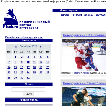
P1spb.ru является средством массовой информации (СМИ), Свидетельство Роскомна
Меню портала
ГОРОД
ТУРИЗМ
Хоккей
Футбол
Петербургский СКА обыграл
Перейти на мобильную версию
Календарь
«
Октябрь 2024
»
Пн
Вт
Ср
Чт
Пт
Сб
Вс
1
2
3
4
5
6
7
8
9
10
11
12
13
14
15
16
17
18
19
20
21
22
23
24
25
26
27
Категория:
Новости
/
Хоккей
| Дата: 12-10-20
28
29
30
31
Петербургский "Зенит" обы
Поиск
Форма входа