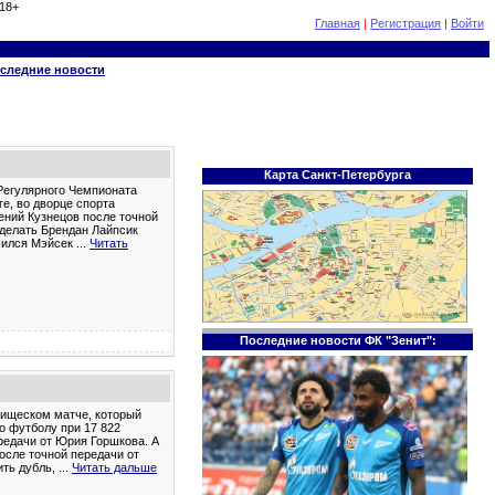
18+
Главная
|
Регистрация
|
Войти
следние новости
Карта Санкт-Петербурга
 Регулярного Чемпионата
ге, во дворце спорта
ений Кузнецов после точной
сделать Брендан Лайпсик
ичился Мэйсек
...
Читать
Последние новости ФК "Зенит":
рищеском матче, который
о футболу при 17 822
ередачи от Юрия Горшкова. А
осле точной передачи от
ить дубль,
...
Читать дальше