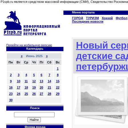
P1spb.ru является средством массовой информации (СМИ), Свидетельство Роскомна
Меню портала
ГОРОД
ТУРИЗМ
Хоккей
Футбол
Последние новости
Новый сер
Перейти на мобильную версию
Календарь
детские с
«
Июнь 2025
»
Пн
Вт
Ср
Чт
Пт
Сб
Вс
петербурж
1
2
3
4
5
6
7
8
9
10
11
12
13
14
15
16
17
18
19
20
21
22
23
24
25
26
27
28
29
30
Поиск
Форма входа