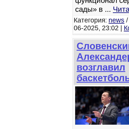
функционал се
сады» в
...
Чита
Категория:
news
06-2025, 23:02 |
К
Словенски
Александе
возглавил
баскетбол