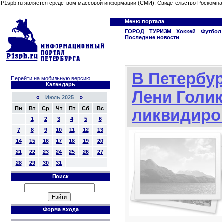
P1spb.ru является средством массовой информации (СМИ), Свидетельство Роскомна
Меню портала
ГОРОД
ТУРИЗМ
Хоккей
Футбол
Последние новости
В Петербур
Перейти на мобильную версию
Календарь
Лени Голи
«
Июль 2025
»
Пн
Вт
Ср
Чт
Пт
Сб
Вс
ликвидиро
1
2
3
4
5
6
7
8
9
10
11
12
13
14
15
16
17
18
19
20
21
22
23
24
25
26
27
28
29
30
31
Поиск
Форма входа