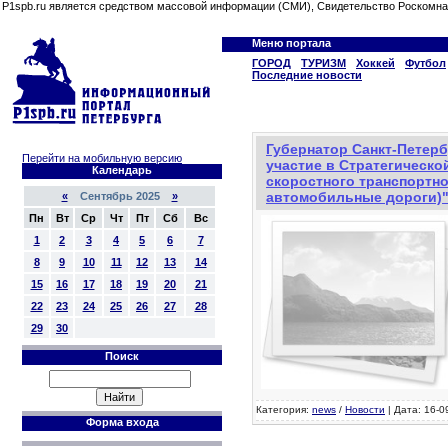
P1spb.ru является средством массовой информации (СМИ), Свидетельство Роскомна
Меню портала
ГОРОД
ТУРИЗМ
Хоккей
Футбол
Последние новости
Губернатор Санкт-Петерб
Перейти на мобильную версию
участие в Стратегическо
Календарь
скоростного транспортн
автомобильные дороги)
«
Сентябрь 2025
»
Пн
Вт
Ср
Чт
Пт
Сб
Вс
1
2
3
4
5
6
7
8
9
10
11
12
13
14
15
16
17
18
19
20
21
22
23
24
25
26
27
28
29
30
Поиск
Категория:
news
/
Новости
| Дата: 16-0
Форма входа