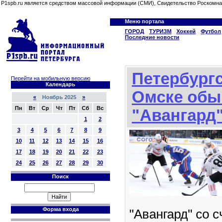
P1spb.ru является средством массовой информации (СМИ), Свидетельство Роскомна
Меню портала
ГОРОД
ТУРИЗМ
Хоккей
Футбол
Последние новости
Петербург
Перейти на мобильную версию
Календарь
Омске обы
«
Ноябрь 2025
»
Пн
Вт
Ср
Чт
Пт
Сб
Вс
"Авангард"
1
2
3
4
5
6
7
8
9
10
11
12
13
14
15
16
17
18
19
20
21
22
23
24
25
26
27
28
29
30
Поиск
Форма входа
"Авангард" со с