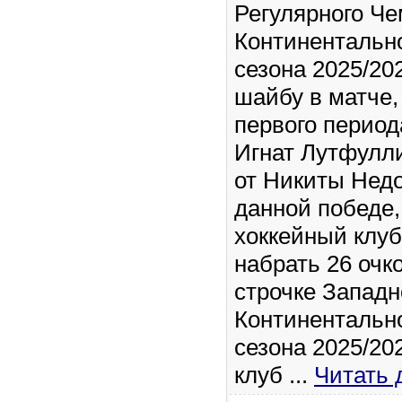
Регулярного Ч
Континентальн
сезона 2025/20
шайбу в матче,
первого период
Игнат Лутфулл
от Никиты Недо
данной победе,
хоккейный клу
набрать 26 очко
строчке Запад
Континентальн
сезона 2025/20
клуб
...
Читать 