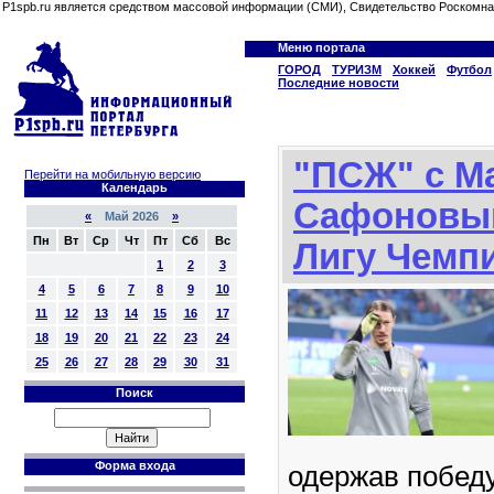
P1spb.ru является средством массовой информации (СМИ), Свидетельство Роскомна
Меню портала
ГОРОД
ТУРИЗМ
Хоккей
Футбол
Последние новости
"ПСЖ" с М
Перейти на мобильную версию
Календарь
Сафоновы
«
Май 2026
»
Пн
Вт
Ср
Чт
Пт
Сб
Вс
Лигу Чемп
1
2
3
4
5
6
7
8
9
10
11
12
13
14
15
16
17
18
19
20
21
22
23
24
25
26
27
28
29
30
31
Поиск
Форма входа
одержав победу