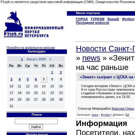
P1spb.ru является средством массовой информации (СМИ), Свидетельство Роскомна
Меню портала
ГОРОД
ТУРИЗМ
Хоккей
Футбол
Последние новости
Новости Санкт-П
Перейти на мобильную версию
Календарь
»
news
» «Зенит
«
Август 2026 »
на час раньше
Пн
Вт
Ср
Чт
Пт
Сб
Вс
1
2
«Зенит» сыграет с ЦСКА на
3
4
5
6
7
8
9
Сегодня вечером «Зенит», ЦСКА и
10
11
12
13
14
15
16
9-го тура Росгосстрах чемпионата
17
18
19
20
21
22
23
стадионе «Лужники» в воскресенье,
планировалось ранее, а в 19.00.
24
25
26
27
28
29
30
31
Спонсор Микрорайон
Красная Горка
Поиск
Категория
:
news
/
Футбол
|
Добавил
:
NA
Информация
Посетители, на
Форма входа