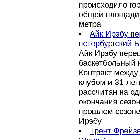
происходило го
общей площади 
метра.
Айк Ирэбу п
петербургский Б
Айк Ирэбу пере
баскетбольный к
Контракт между
клубом и 31-ле
рассчитан на оди
окончания сезон
прошлом сезоне
Ирэбу
Трент Фрейзе