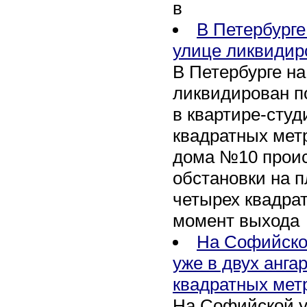
в
В Петербурге
улице ликвидир
В Петербурге н
ликвидирован п
в квартире-сту
квадратных метр
дома №10 проис
обстановки на 
четырех квадра
момент выхода
На Софийско
уже в двух анга
квадратных мет
На Софийской у