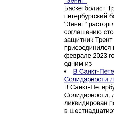
"Зенит"
Баскетболист Т
петербургский 
"Зенит" расторг
соглашению сто
защитник Трент
присоединился 
феврале 2023 го
одним из
В Санкт-Пете
Солидарности л
В Санкт-Петербу
Солидарности, д
ликвидирован п
в шестнадцати