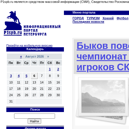
P1spb.ru является средством массовой информации (СМИ), Свидетельство Роскомна
Меню портала
ГОРОД
ТУРИЗМ
Хоккей
Футбол
Последние новости
Быков пов
Перейти на мобильную версию
Календарь
чемпионат
«
Август 2026 »
Пн
Вт
Ср
Чт
Пт
Сб
Вс
игроков С
1
2
3
4
5
6
7
8
9
10
11
12
13
14
15
16
17
18
19
20
21
22
23
24
25
26
27
28
29
30
31
Поиск
Форма входа