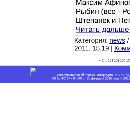
Максим Афиног
Рыбин (все - Р
Штепанек и Пет
Читать дальше
Категория:
news
2011, 15:19 |
Комм
«
1
...
131
132
133
13
Информационный портал Петербурга P1SPB.RU, 
ЭЛ № ФС 77 - 64849 от 10 февраля 2016 года © 201