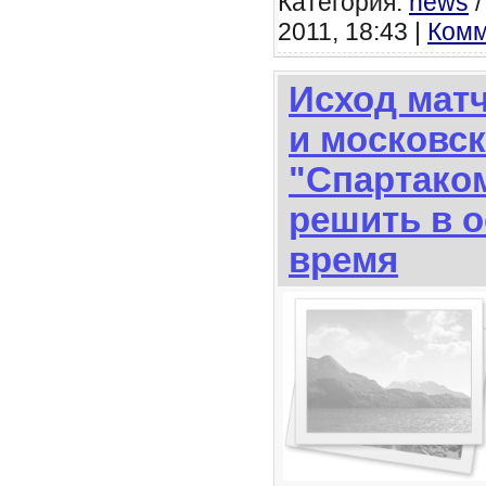
Категория:
news
2011, 18:43 |
Комм
Исход мат
и московс
"Спартаком
решить в 
время