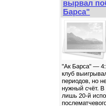
вырвал по
Барса"
"Ак Барса" — 4
клуб выигрывал
периодов, но н
нужный счёт. В
лишь 20-й исп
послематчевог