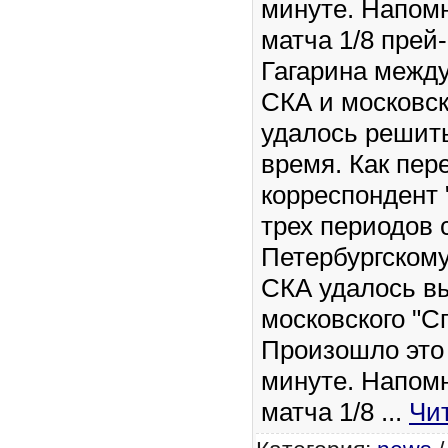
минуте. Напомн
матча 1/8 прей
Гагарина между
СКА и московск
удалось решить
время. Как пер
корреспондент 
трех периодов с
Петербургскому
СКА удалось вы
московского "С
Произошло это 
минуте. Напомн
матча 1/8
...
Чи