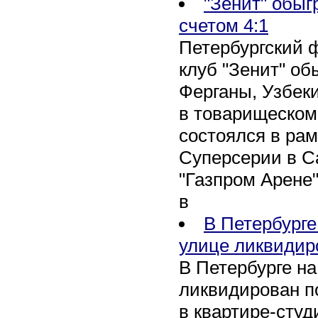
"Зенит" обыг
счетом 4:1
Петербургский 
клуб "Зенит" об
Ферганы, Узбеки
в товарищеском
состоялся в рам
Суперсерии в Са
"Газпром Арене
в
В Петербурге
улице ликвидир
В Петербурге н
ликвидирован п
в квартире-сту