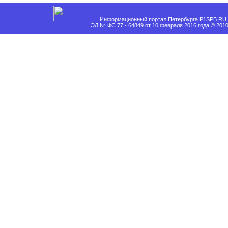
Информационный портал Петербурга P1SPB.RU, 
ЭЛ № ФС 77 - 64849 от 10 февраля 2016 года © 201