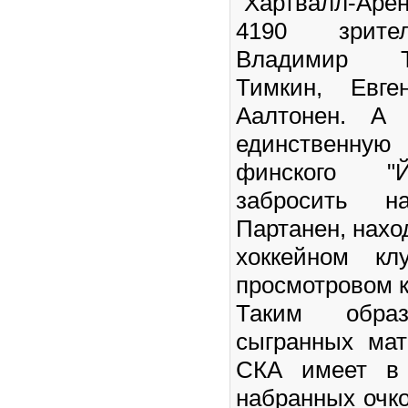
"Хартвалл-Арен
4190 зрител
Владимир Т
Тимкин, Евге
Аалтонен. А 
единственную
финского "Й
забросить н
Партанен, нах
хоккейном кл
просмотровом к
Таким обра
сыгранных мат
СКА имеет в 
набранных очко