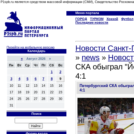
P1spb.ru является средством массовой информации (СМИ), Свидетельство Роскомна
Меню портала
ГОРОД
ТУРИЗМ
Хоккей
Футбол
Последние новости
Новости Санкт-П
Перейти на мобильную версию
Календарь
»
news
»
Новост
«
Август 2026 »
СКА обыграл "Й
Пн
Вт
Ср
Чт
Пт
Сб
Вс
1
2
4:1
3
4
5
6
7
8
9
Петербургский СКА обыграл
10
11
12
13
14
15
16
4:1
17
18
19
20
21
22
23
24
25
26
27
28
29
30
31
Поиск
Форма входа