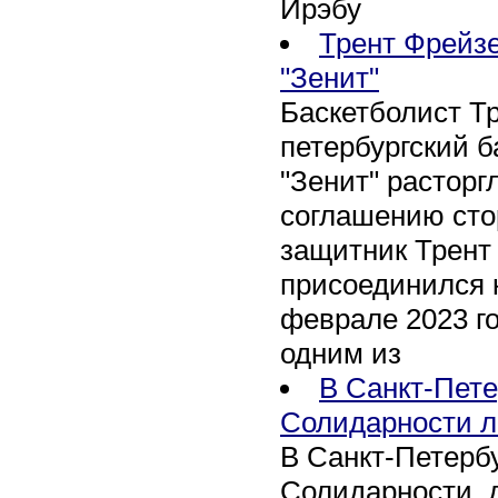
Ирэбу
Трент Фрейзе
"Зенит"
Баскетболист Т
петербургский 
"Зенит" расторг
соглашению сто
защитник Трент
присоединился 
феврале 2023 го
одним из
В Санкт-Пете
Солидарности л
В Санкт-Петербу
Солидарности, д