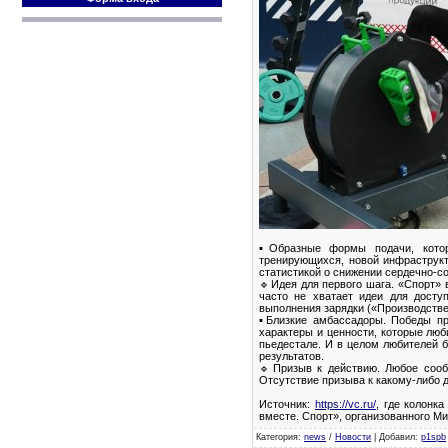
▪Образные формы подачи, котор
тренирующихся, новой инфраструкт
статистикой о снижении сердечно-с
🔹Идея для первого шага. «Спорт» 
часто не хватает идеи для досту
выполнения зарядки («Производстве
▪Близкие амбассадоры. Победы пр
характеры и ценности, которые люб
пьедестале. И в целом любителей б
результатов.
🔹Призыв к действию. Любое сообщ
Отсутствие призыва к какому-либо
Источник:
https://vc.ru/
, где колон
вместе. Спорт», организованного М
Категория
:
news
/
Новости
|
Добавил
:
p1spb