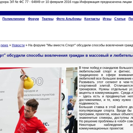
дзора ЭЛ № ФС 77 - 64849 от 10 февраля 2016 года Информация предназачена лицам 
Поликлиники
Форум
Театры
Фото Альбомы
Контакты
Игры
Статьи
По
»
news
»
Новости
» На форуме "Мы вместе.Спорт" обсудили способы вовлечения гражд
рт" обсудили способы вовлечения граждан в массовый и любитель
В тени побед и скандалов большог
любительский спорт и фитнес.
традиционно в сфере внимани
любителей все большее внимание 
Развивать этот сегмент в чем-т
спортивной элитой. Отличают
тренировок. Нужны отдельные ус
акценты в коммуникациях. Среда 
– здесь есть и продвинутые не
достижениями, и те, кому нужно
подвижность.
Большая ставка в этой работе де
популяризации спорта. Вроде бы 
программ, проектов, новых объекто
знаменитые спикеры, доступны л
Но решение проблемы в «лоб» сов
Некоторые наблюдения 
коммуникационных проектов: