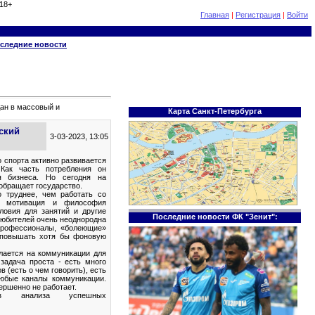
18+
Главная
|
Регистрация
|
Войти
следние новости
ан в массовый и
Карта Санкт-Петербурга
ский
3-03-2023, 13:05
о спорта активно развивается
 Как часть потребления он
я бизнеса. Но сегодня на
обращает государство.
о труднее, чем работать со
ся мотивация и философия
ловия для занятий и другие
Последние новости ФК "Зенит":
любителей очень неоднородна
профессионалы, «болеющие»
 повышать хотя бы фоновую
лается на коммуникации для
задача проста - есть много
в (есть о чем говорить), есть
юбые каналы коммуникации.
ершенно не работает.
из анализа успешных