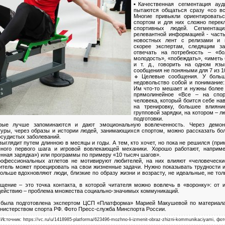
▪Качественная сегментация ауд
пытаются общаться сразу «со вс
Многие привыкли ориентироватьс
спортом и для них сложно перек
спортивных людей. Сегментац
релевантной информацией - часть
новостных лент с релизами и 
скорее экспертам, следящим з
отвечать на потребность – «бо
молодость», «побеждать», «иметь
и т. д., говорить на одном яз
сообщения не поняными для 7 из 1
🔹Целевые сообщения. У больш
недовольство собой и понимание:
Им что-то мешает и нужны более
прямолинейное «Все – на спор
человека, который боится себе на
на тренировку, большее влиян
групповой зарядки, на котором – л
подготовки.
ые лучше запоминаются и дают эмоциональную вовлеченность. Через демонс
уры, через образы и истории людей, занимающихся спортом, можно рассказать бо
осудистых заболеваний.
выглядит путем длинною в месяцы и годы. А тем, кто хочет, но пока не решился (пр
пного первого шага и игровой вовлекающей механики. Хорошо работают, наприм
нная зарядка») или программы по примеру «10 тысяч шагов».
офессиональных атлетов не мотивируют любителей, на них влияют «человечески
итель может проецировать на свои жизненные задачи. Нужно показывать трудности 
ольше вдохновляют люди, близкие по образу жизни и возрасту, не идеальные, не то
ение – это точка контакта, в которой читателя можно вовлечь в «воронку»: от и
 действию – проблема множества социально-значимых коммуникаций.
ка была подготовлена экспертом ЦСП «Платформа» Марией Макушевой по материал
инистерством спорта РФ. Фото Пресс-служба Минспорта России.
Источник: https://vc.ru/u/1418985-platforma/623496-mozhno-li-izmenit-obraz-zhizni-kommunikaciyami, 