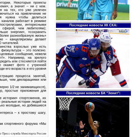
итории. Некоторые проекты
еми», а значит – ни с кем.
я на тех, кто уже увлечен
лючиться на привлечение не
ия нужна чтобы делиться
 каналов работает в режиме
пострелизами, интересными
Последние новости ХК СКА:
а сферой, чем любителям);
льше энергии», «сохранить
 более разнообразную жизнь»
ыке – канцеляризмы делают
0 читателей.
инства взрослых уже есть
 физкультура – это полезно.
 целевые сообщения, нежели
т!». Например, на зрелого
вредить или стесняется пойти
ие окажет фото с утренней
юди его возраста и его уровня
трацию процесса занятий,
льше, чем декларациями или
имерно 1/2 не занимающихся),
ер, простые приложения для
Последние новости БК "Зенит":
е истории» спортсменов, их
и реальные истории людей на
лько молодые, но добившиеся
нтереса – к простому шагу.
ам спортивного форума «Мы
фото Пресс-служба Минспорта России