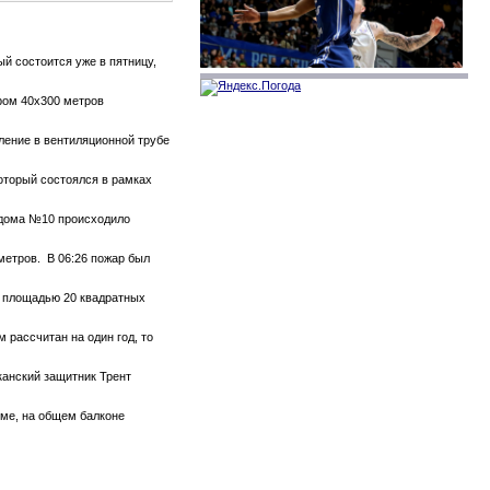
й состоится уже в пятницу,
ром 40х300 метров
тление в вентиляционной трубе
который состоялся в рамках
е дома №10 происходило
метров. В 06:26 пожар был
те площадью 20 квадратных
 рассчитан на один год, то
канский защитник Трент
оме, на общем балконе