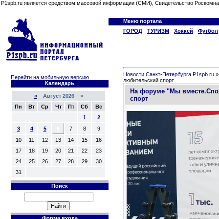
P1spb.ru является средством массовой информации (СМИ), Свидетельство Роскомна
Меню портала
ГОРОД
ТУРИЗМ
Хоккей
Футбол
Новости Санкт-Петербурга P1spb.ru
Перейти на мобильную версию
любительский спорт
Календарь
На форуме "Мы вместе.Спо
«
Август 2026 »
спорт
Пн
Вт
Ср
Чт
Пт
Сб
Вс
1
2
3
4
5
6
7
8
9
10
11
12
13
14
15
16
17
18
19
20
21
22
23
24
25
26
27
28
29
30
31
Поиск
Форма входа