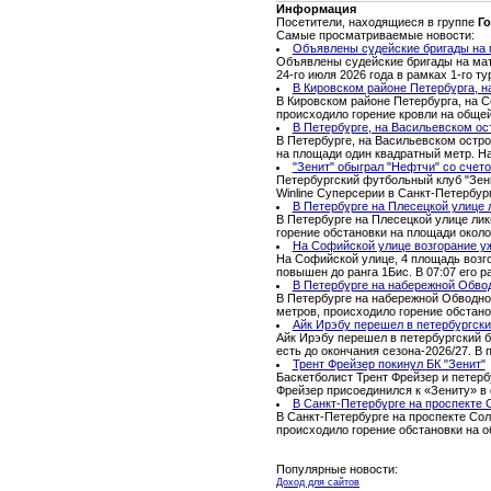
Информация
Посетители, находящиеся в группе
Го
Самые просматриваемые новости:
Объявлены судейские бригады на м
Объявлены судейские бригады на матч
24-го июля 2026 года в рамках 1-го 
В Кировском районе Петербурга, н
В Кировском районе Петербурга, на С
происходило горение кровли на обще
В Петербурге, на Васильевском ос
В Петербурге, на Васильевском остро
на площади один квадратный метр. Н
"Зенит" обыграл "Нефтчи" со счето
Петербургский футбольный клуб "Зени
Winline Суперсерии в Санкт-Петербур
В Петербурге на Плесецкой улице 
В Петербурге на Плесецкой улице ли
горение обстановки на площади окол
На Софийской улице возгорание уж
На Софийской улице, 4 площадь возго
повышен до ранга 1Бис. В 07:07 его ра
В Петербурге на набережной Обво
В Петербурге на набережной Обводног
метров, происходило горение обстано
Айк Ирэбу перешел в петербургски
Айк Ирэбу перешел в петербургский б
есть до окончания сезона-2026/27. В
Трент Фрейзер покинул БК "Зенит"
Баскетболист Трент Фрейзер и петерб
Фрейзер присоединился к «Зениту» в 
В Санкт-Петербурге на проспекте 
В Санкт-Петербурге на проспекте Сол
происходило горение обстановки на 
Популярные новости:
Доход для сайтов