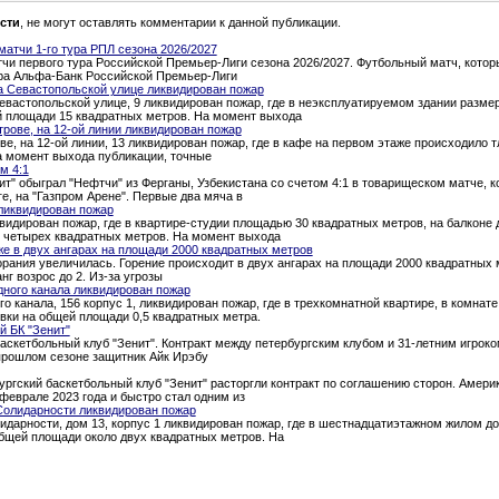
сти
, не могут оставлять комментарии к данной публикации.
атчи 1-го тура РПЛ сезона 2026/2027
и первого тура Российской Премьер-Лиги сезона 2026/2027. Футбольный матч, которы
тура Альфа-Банк Российской Премьер-Лиги
а Севастопольской улице ликвидирован пожар
евастопольской улице, 9 ликвидирован пожар, где в неэксплуатируемом здании разме
й площади 15 квадратных метров. На момент выхода
трове, на 12-ой линии ликвидирован пожар
ве, на 12-ой линии, 13 ликвидирован пожар, где в кафе на первом этаже происходило 
а момент выхода публикации, точные
м 4:1
т" обыграл "Нефтчи" из Ферганы, Узбекистана со счетом 4:1 в товарищеском матче, 
ге, на "Газпром Арене". Первые два мяча в
ликвидирован пожар
квидирован пожар, где в квартире-студии площадью 30 квадратных метров, на балкон
о четырех квадратных метров. На момент выхода
е в двух ангарах на площади 2000 квадратных метров
рания увеличилась. Горение происходит в двух ангарах на площади 2000 квадратных 
нг возрос до 2. Из-за угрозы
дного канала ликвидирован пожар
о канала, 156 корпус 1, ликвидирован пожар, где в трехкомнатной квартире, в комна
вки на общей площади 0,5 квадратных метра.
й БК "Зенит"
аскетбольный клуб "Зенит". Контракт между петербургским клубом и 31-летним игроком
 прошлом сезоне защитник Айк Ирэбу
ургский баскетбольный клуб "Зенит" расторгли контракт по соглашению сторон. Амери
феврале 2023 года и быстро стал одним из
Солидарности ликвидирован пожар
идарности, дом 13, корпус 1 ликвидирован пожар, где в шестнадцатиэтажном жилом д
общей площади около двух квадратных метров. На