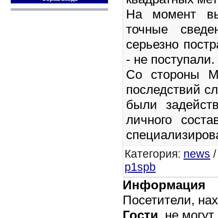
На момент вы
точные сведе
серьезно пост
- не поступали.
Со стороны М
последствий с
были задейст
личного сост
специализирова
Категория
:
news
p1spb
Информация
Посетители, на
Гости
, не могут