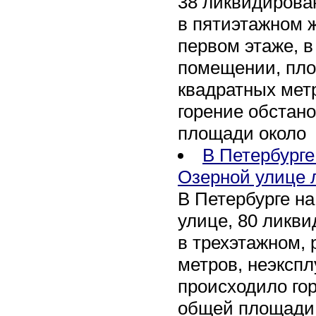
38 ликвидирован
в пятиэтажном 
первом этаже, 
помещении, пл
квадратных мет
горение обстан
площади около
В Петербург
Озерной улице 
В Петербурге н
улице, 80 ликви
в трехэтажном,
метров, неэксп
происходило го
общей площади 