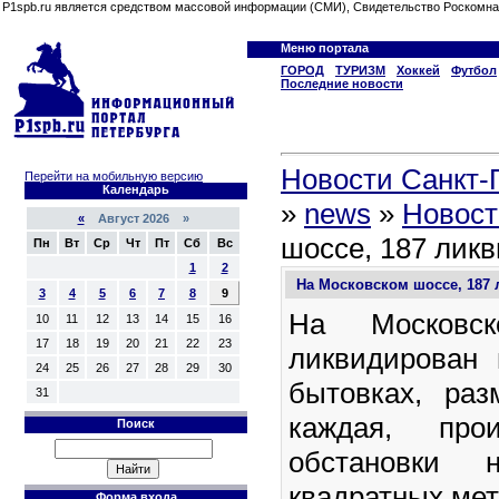
P1spb.ru является средством массовой информации (СМИ), Свидетельство Роскомна
Меню портала
ГОРОД
ТУРИЗМ
Хоккей
Футбол
Последние новости
Новости Санкт-П
Перейти на мобильную версию
Календарь
»
news
»
Новост
«
Август 2026 »
шоссе, 187 лик
Пн
Вт
Ср
Чт
Пт
Сб
Вс
1
2
На Московском шоссе, 187
3
4
5
6
7
8
9
На Московс
10
11
12
13
14
15
16
17
18
19
20
21
22
23
ликвидирован 
24
25
26
27
28
29
30
бытовках, ра
31
каждая, прои
Поиск
обстановки
квадратных мет
Форма входа