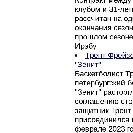
клубом и 31-ле
рассчитан на оди
окончания сезон
прошлом сезоне
Ирэбу
Трент Фрейзе
"Зенит"
Баскетболист Т
петербургский 
"Зенит" расторг
соглашению сто
защитник Трент
присоединился 
феврале 2023 го