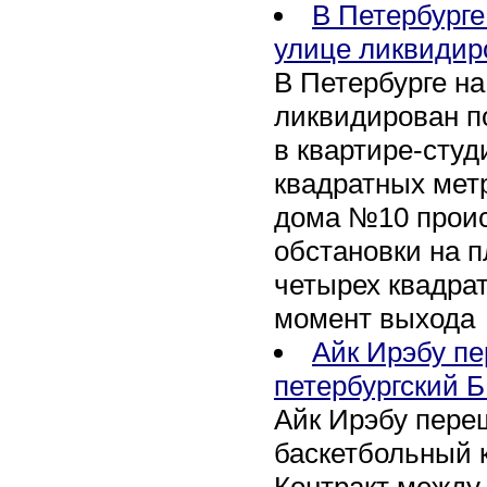
В Петербурге
улице ликвидир
В Петербурге н
ликвидирован п
в квартире-сту
квадратных метр
дома №10 проис
обстановки на 
четырех квадра
момент выхода
Айк Ирэбу п
петербургский Б
Айк Ирэбу пере
баскетбольный к
Контракт между