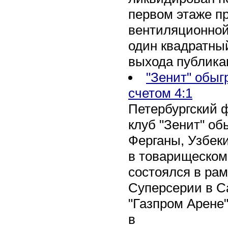
первом этаже п
вентиляционной
один квадратны
выхода публика
"Зенит" обыг
счетом 4:1
Петербургский 
клуб "Зенит" об
Ферганы, Узбеки
в товарищеском
состоялся в рам
Суперсерии в Са
"Газпром Арене
в