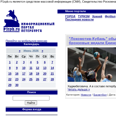
P1spb.ru является средством массовой информации (СМИ), Свидетельство Роскомна
Меню портала
ГОРОД
ТУРИЗМ
Хоккей
Футбол
Последние новости
"Локомотив-Кубань" обы
Перейти на мобильную версию
бронзовые медали Едино
Календарь
«
Июнь 2026
»
Пн
Вт
Ср
Чт
Пт
Сб
Вс
1
2
3
4
5
6
7
8
9
10
11
12
13
14
15
16
17
18
19
20
21
22
23
24
25
26
27
28
29
30
Хаджибеговича. А в составе петербу
Читать дальше »
Поиск
Категория:
Новости
/
Баскетбол
| Дата:
Форма входа