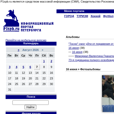
P1spb.ru является средством массовой информации (СМИ), Свидетельство Роскомна
Меню портала
ГОРОД
ТУРИЗМ
Хоккей
Футбол
Альбомы
Перейти на мобильную версию
Календарь
"Тосно" смог уйти от поражения от
16 июня
(38)
«
Август 2026 »
—
16 июня
(38)
Пн
Вт
Ср
Чт
Пт
Сб
Вс
——
Мемориал Валентина Гранатки
73-я годовщина полного освобожд
1
2
3
4
5
6
7
8
9
16 июня » Фотоальбомы
10
11
12
13
14
15
16
17
18
19
20
21
22
23
24
25
26
27
28
29
30
31
Поиск
Форма входа