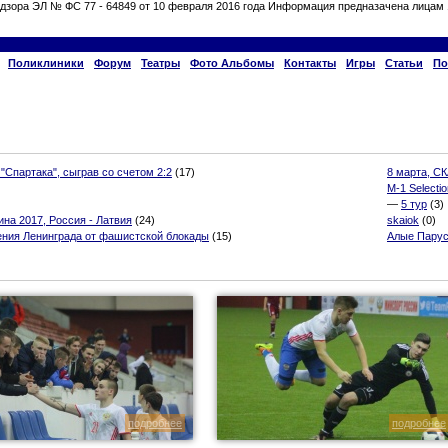
дзора ЭЛ № ФС 77 - 64849 от 10 февраля 2016 года Информация предназачена лицам 
Поликлиники
Форум
Театры
Фото Альбомы
Контакты
Игры
Статьи
По
 "Спартака", сыграв со счетом 2:2
(17)
8 марта, СК
M-1 Selectio
—
5 тур
(3)
на 2017, Россия - Латвия
(24)
skaiok
(0)
ения Ленинграда от фашистской блокады
(15)
Алые Парус
подробнее
подробнее