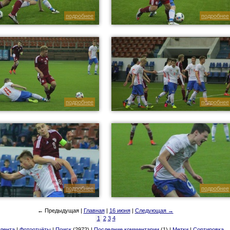
подробнее
подробнее
подробнее
подробнее
подробнее
подробнее
← Предыдущая |
Главная
|
16 июня
|
Следующая →
1
2
3
4
лента
|
Фотоотчёты
|
Поиск
(2972) |
Последние комментарии
(1) |
Метки
|
Сортировка