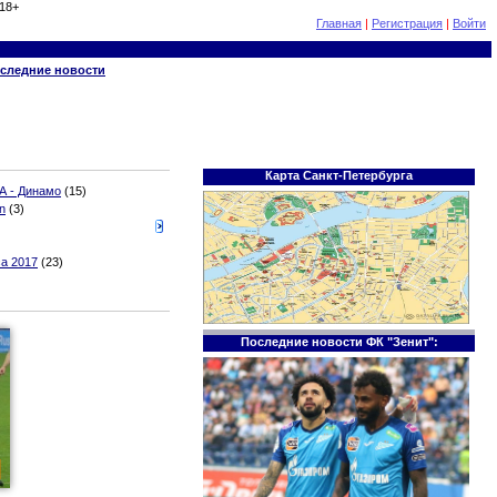
18+
Главная
|
Регистрация
|
Войти
следние новости
Карта Санкт-Петербурга
А - Динамо
(15)
n
(3)
а 2017
(23)
Последние новости ФК "Зенит":