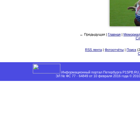
← Предыдущая |
Главная
|
Мемориал 
Сл
RSS лента
|
Фотоотчёты
|
Поиск
(2
С
Информационный портал Петербурга P1SPB.RU, 
ЭЛ № ФС 77 - 64849 от 10 февраля 2016 года © 201