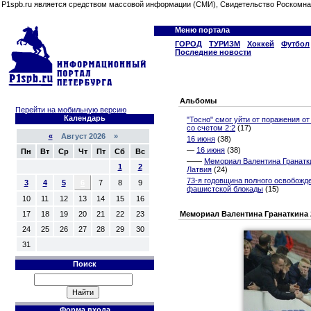
P1spb.ru является средством массовой информации (СМИ), Свидетельство Роскомна
Меню портала
ГОРОД
ТУРИЗМ
Хоккей
Футбол
Последние новости
Альбомы
Перейти на мобильную версию
Календарь
"Тосно" смог уйти от поражения от
со счетом 2:2
(17)
«
Август 2026 »
16 июня
(38)
—
16 июня
(38)
Пн
Вт
Ср
Чт
Пт
Сб
Вс
——
Мемориал Валентина Гранатки
1
2
Латвия
(24)
73-я годовщина полного освобожд
3
4
5
6
7
8
9
фашистской блокады
(15)
10
11
12
13
14
15
16
17
18
19
20
21
22
23
Мемориал Валентина Гранаткина 
24
25
26
27
28
29
30
31
Поиск
Форма входа