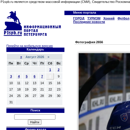
P1spb.ru является средством массовой информации (СМИ), Свидетельство Роскомна
Меню портала
ГОРОД
ТУРИЗМ
Хоккей
Футбол
Последние новости
Фотография 2656
Перейти на мобильную версию
Календарь
«
Август 2026 »
Пн
Вт
Ср
Чт
Пт
Сб
Вс
1
2
3
4
5
6
7
8
9
10
11
12
13
14
15
16
17
18
19
20
21
22
23
24
25
26
27
28
29
30
31
Поиск
Форма входа