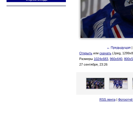
← Предыдущая
Открыть
или
скачать
(Jpeg, 1299x8
Размеры
1024x683
,
960x640
,
800x5
27 сентября, 23:26
RSS лента
|
Фотоотчё