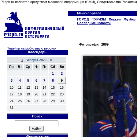
P1spb.ru является средством массовой информации (СМИ), Свидетельство Роскомна
Меню портала
ГОРОД
ТУРИЗМ
Хоккей
Футбол
Последние новости
Фотография 2889
Перейти на мобильную версию
Календарь
«
Август 2026 »
Пн
Вт
Ср
Чт
Пт
Сб
Вс
1
2
3
4
5
6
7
8
9
10
11
12
13
14
15
16
17
18
19
20
21
22
23
24
25
26
27
28
29
30
31
Поиск
Форма входа