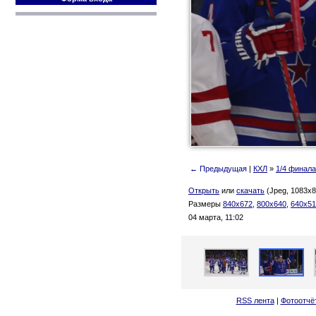
← Предыдущая
|
КХЛ
»
1/4 финала
Открыть
или
скачать
(Jpeg, 1083x8
Размеры
840x672
,
800x640
,
640x51
04 марта, 11:02
RSS лента
|
Фотоотчё