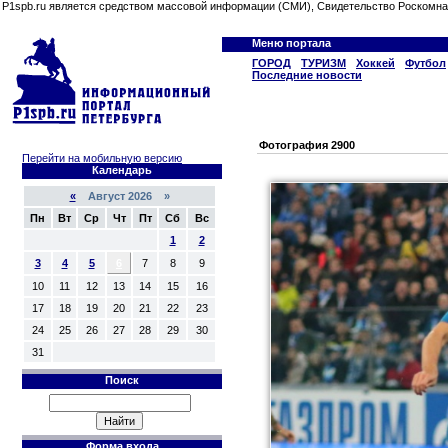
P1spb.ru является средством массовой информации (СМИ), Свидетельство Роскомна
Меню портала
ГОРОД
ТУРИЗМ
Хоккей
Футбол
Последние новости
Фотография 2900
Перейти на мобильную версию
Календарь
«
Август 2026 »
Пн
Вт
Ср
Чт
Пт
Сб
Вс
1
2
3
4
5
6
7
8
9
10
11
12
13
14
15
16
17
18
19
20
21
22
23
24
25
26
27
28
29
30
31
Поиск
Форма входа