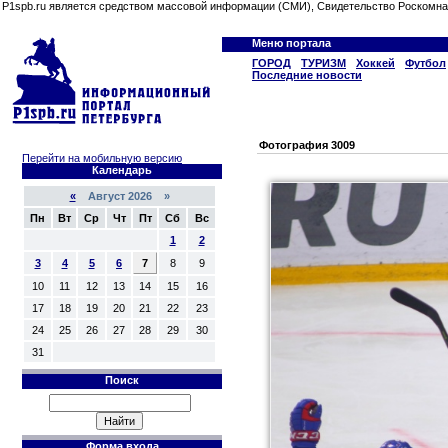
P1spb.ru является средством массовой информации (СМИ), Свидетельство Роскомна
Меню портала
ГОРОД
ТУРИЗМ
Хоккей
Футбол
Последние новости
Фотография 3009
Перейти на мобильную версию
Календарь
«
Август 2026 »
Пн
Вт
Ср
Чт
Пт
Сб
Вс
1
2
3
4
5
6
7
8
9
10
11
12
13
14
15
16
17
18
19
20
21
22
23
24
25
26
27
28
29
30
31
Поиск
Форма входа