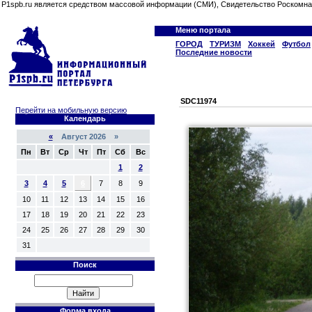
P1spb.ru является средством массовой информации (СМИ), Свидетельство Роскомна
Меню портала
ГОРОД
ТУРИЗМ
Хоккей
Футбол
Последние новости
SDC11974
Перейти на мобильную версию
Календарь
«
Август 2026 »
Пн
Вт
Ср
Чт
Пт
Сб
Вс
1
2
3
4
5
6
7
8
9
10
11
12
13
14
15
16
17
18
19
20
21
22
23
24
25
26
27
28
29
30
31
Поиск
Форма входа