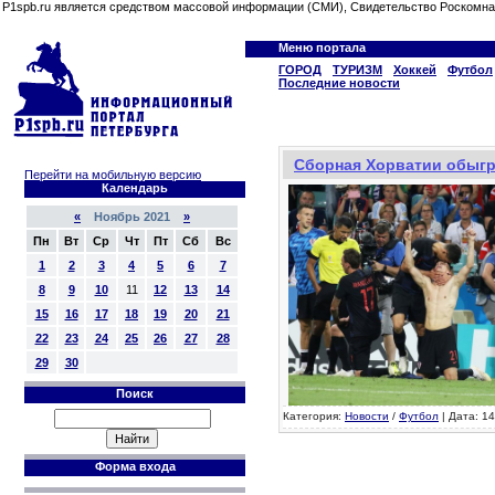
P1spb.ru является средством массовой информации (СМИ), Свидетельство Роскомна
Меню портала
ГОРОД
ТУРИЗМ
Хоккей
Футбол
Последние новости
Сборная Хорватии обыгр
Перейти на мобильную версию
Календарь
«
Ноябрь 2021
»
Пн
Вт
Ср
Чт
Пт
Сб
Вс
1
2
3
4
5
6
7
8
9
10
11
12
13
14
15
16
17
18
19
20
21
22
23
24
25
26
27
28
29
30
Поиск
Категория:
Новости
/
Футбол
| Дата: 14
Форма входа