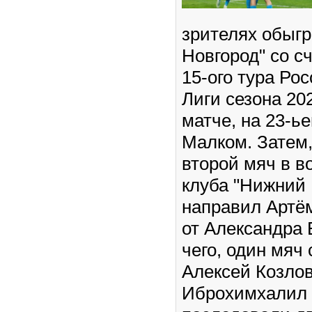
зрителях обыг
Новгород" со с
15-ого тура Ро
Лиги сезона 20
матче, на 23-ь
Малком. Затем,
второй мяч в в
клуба "Нижний 
направил Артё
от Александра 
чего, один мяч
Алексей Козлов
Иброхимхалил 