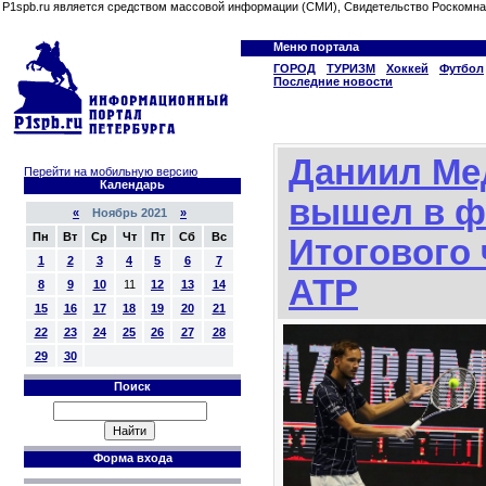
P1spb.ru является средством массовой информации (СМИ), Свидетельство Роскомна
Меню портала
ГОРОД
ТУРИЗМ
Хоккей
Футбол
Последние новости
Даниил Ме
Перейти на мобильную версию
Календарь
вышел в ф
«
Ноябрь 2021
»
Пн
Вт
Ср
Чт
Пт
Сб
Вс
Итогового
1
2
3
4
5
6
7
ATP
8
9
10
11
12
13
14
15
16
17
18
19
20
21
22
23
24
25
26
27
28
29
30
Поиск
Форма входа