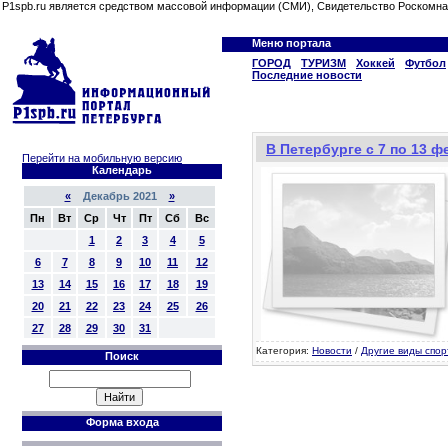
P1spb.ru является средством массовой информации (СМИ), Свидетельство Роскомна
Меню портала
ГОРОД
ТУРИЗМ
Хоккей
Футбол
Последние новости
В Петербурге с 7 по 13 
Перейти на мобильную версию
Календарь
«
Декабрь 2021
»
Пн
Вт
Ср
Чт
Пт
Сб
Вс
1
2
3
4
5
6
7
8
9
10
11
12
13
14
15
16
17
18
19
20
21
22
23
24
25
26
27
28
29
30
31
Категория:
Новости
/
Другие виды спор
Поиск
Форма входа