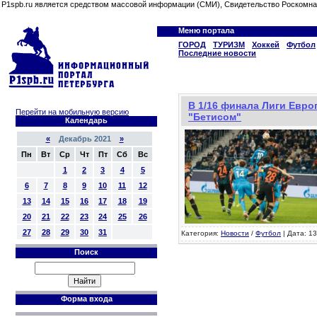
P1spb.ru является средством массовой информации (СМИ), Свидетельство Роскомна
Меню портала
ГОРОД
ТУРИЗМ
Хоккей
Футбол
Последние новости
В 1/16 финала Лиги Евро
Перейти на мобильную версию
"Бетисом"
Календарь
«
Декабрь 2021
»
Пн
Вт
Ср
Чт
Пт
Сб
Вс
1
2
3
4
5
6
7
8
9
10
11
12
13
14
15
16
17
18
19
20
21
22
23
24
25
26
27
28
29
30
31
Категория:
Новости
/
Футбол
| Дата: 13
Поиск
Форма входа