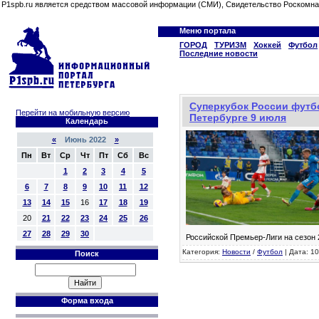
P1spb.ru является средством массовой информации (СМИ), Свидетельство Роскомна
Меню портала
ГОРОД
ТУРИЗМ
Хоккей
Футбол
Последние новости
Суперкубок России футбо
Перейти на мобильную версию
Петербурге 9 июля
Календарь
«
Июнь 2022
»
Пн
Вт
Ср
Чт
Пт
Сб
Вс
1
2
3
4
5
6
7
8
9
10
11
12
13
14
15
16
17
18
19
20
21
22
23
24
25
26
27
28
29
30
Российской Премьер-Лиги на сезон
Категория:
Новости
/
Футбол
| Дата: 10
Поиск
Форма входа