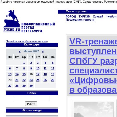
P1spb.ru является средством массовой информации (СМИ), Свидетельство Роскомна
Меню портала
ГОРОД
ТУРИЗМ
Хоккей
Футбол
Последние новости
VR-тренаж
Перейти на мобильную версию
Календарь
выступлен
«
Июнь 2022
»
Пн
Вт
Ср
Чт
Пт
Сб
Вс
СПбГУ раз
1
2
3
4
5
специалис
6
7
8
9
10
11
12
13
14
15
16
17
18
19
«Цифровые
20
21
22
23
24
25
26
27
28
29
30
в образов
Поиск
Форма входа