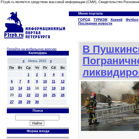
P1spb.ru является средством массовой информации (СМИ), Свидетельство Роскомна
Меню портала
ГОРОД
ТУРИЗМ
Хоккей
Футбол
Последние новости
В Пушкинс
Перейти на мобильную версию
Календарь
Пограничн
«
Июнь 2022
»
Пн
Вт
Ср
Чт
Пт
Сб
Вс
ликвидиро
1
2
3
4
5
6
7
8
9
10
11
12
13
14
15
16
17
18
19
20
21
22
23
24
25
26
27
28
29
30
Поиск
Форма входа