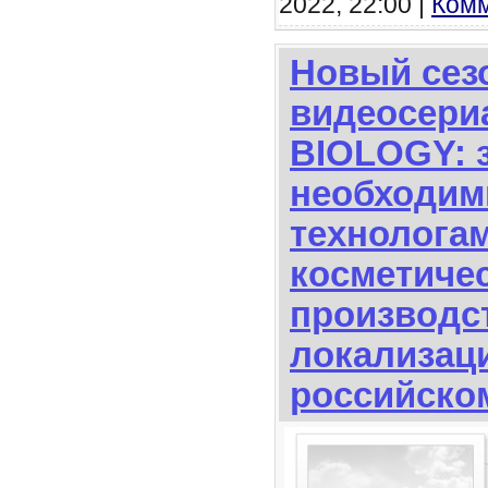
2022, 22:00 |
Комм
Новый сез
видеосери
BIOLOGY: 
необходи
технолога
косметиче
производс
локализац
российско