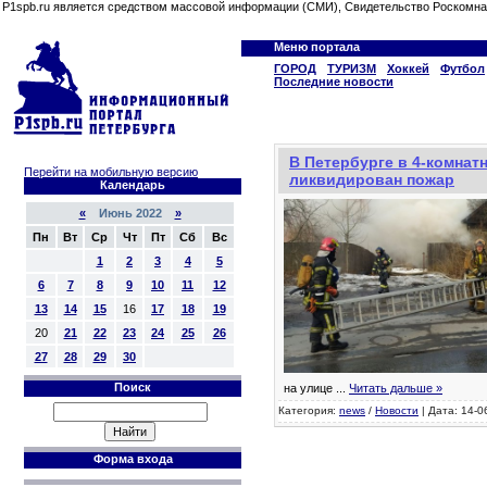
P1spb.ru является средством массовой информации (СМИ), Свидетельство Роскомна
Меню портала
ГОРОД
ТУРИЗМ
Хоккей
Футбол
Последние новости
В Петербурге в 4-комнат
Перейти на мобильную версию
ликвидирован пожар
Календарь
«
Июнь 2022
»
Пн
Вт
Ср
Чт
Пт
Сб
Вс
1
2
3
4
5
6
7
8
9
10
11
12
13
14
15
16
17
18
19
20
21
22
23
24
25
26
27
28
29
30
Поиск
на улице
...
Читать дальше »
Категория:
news
/
Новости
| Дата: 14-0
Форма входа