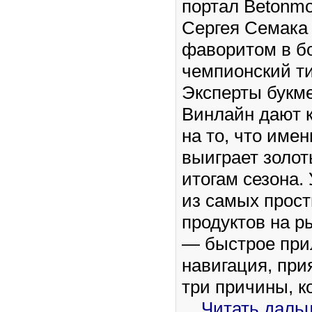
портал Betonmo
Сергея Семака
фаворитом в б
чемпионский ти
Эксперты букм
Винлайн дают 
на то, что име
выиграет золот
итогам сезона.
из самых прос
продуктов на р
— быстрое при
навигация, при
три причины, 
...
Читать даль