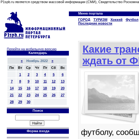
P1spb.ru является средством массовой информации (СМИ), Свидетельство Роскомна
Меню портала
ГОРОД
ТУРИЗМ
Хоккей
Футбол
Последние новости
Какие тра
Перейти на мобильную версию
Календарь
ждать от Ф
«
Ноябрь 2022
»
Пн
Вт
Ср
Чт
Пт
Сб
Вс
1
2
3
4
5
6
7
8
9
10
11
12
13
14
15
16
17
18
19
20
21
22
23
24
25
26
27
28
29
30
Поиск
футболу, сооб
Форма входа