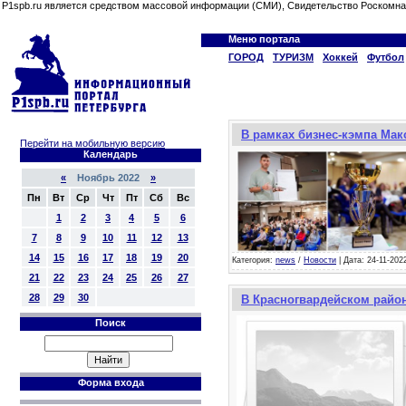
P1spb.ru является средством массовой информации (СМИ), Свидетельство Роскомна
Меню портала
ГОРОД
ТУРИЗМ
Хоккей
Футбол
В рамках бизнес-кэмпа Ма
Перейти на мобильную версию
Календарь
«
Ноябрь 2022
»
Пн
Вт
Ср
Чт
Пт
Сб
Вс
1
2
3
4
5
6
7
8
9
10
11
12
13
14
15
16
17
18
19
20
Категория:
news
/
Новости
| Дата: 24-11-202
21
22
23
24
25
26
27
28
29
30
В Красногвардейском райо
Поиск
Форма входа