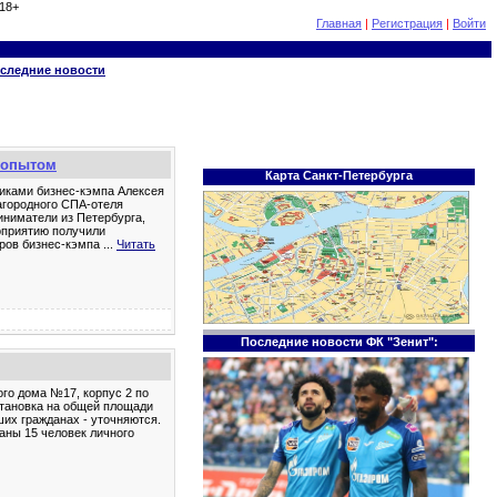
18+
Главная
|
Регистрация
|
Войти
следние новости
 опытом
Карта Санкт-Петербурга
иками бизнес-кэмпа Алексея
агородного СПА-отеля
иниматели из Петербурга,
роприятию получили
еров бизнес-кэмпа
...
Читать
Последние новости ФК "Зенит":
ого дома №17, корпус 2 по
становка на общей площади
их гражданах - уточняются.
аны 15 человек личного