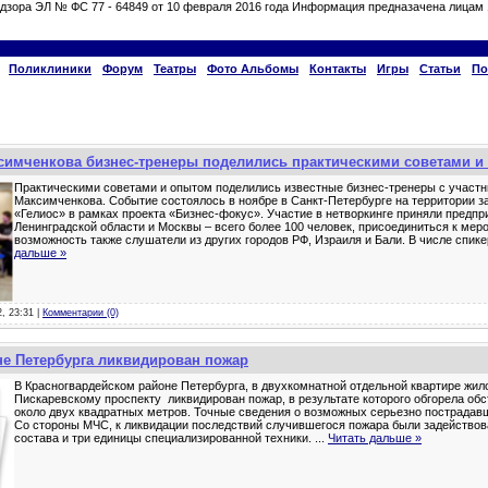
дзора ЭЛ № ФС 77 - 64849 от 10 февраля 2016 года Информация предназачена лицам 
Поликлиники
Форум
Театры
Фото Альбомы
Контакты
Игры
Статьи
По
ксимченкова бизнес-тренеры поделились практическими советами и
Практическими советами и опытом поделились известные бизнес-тренеры с участн
Максимченкова. Событие состоялось в ноябре в Санкт-Петербурге на территории з
«Гелиос» в рамках проекта «Бизнес-фокус». Участие в нетворкинге приняли предпр
Ленинградской области и Москвы – всего более 100 человек, присоединиться к ме
возможность также слушатели из других городов РФ, Израиля и Бали. В числе спик
дальше »
2, 23:31 |
Комментарии (0)
не Петербурга ликвидирован пожар
В Красногвардейском районе Петербурга, в двухкомнатной отдельной квартире жил
Пискаревскому проспекту ликвидирован пожар, в результате которого обгорела об
около двух квадратных метров. Точные сведения о возможных серьезно пострадавш
Со стороны МЧС, к ликвидации последствий случившегося пожара были задействов
состава и три единицы специализированной техники.
...
Читать дальше »