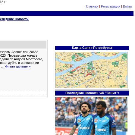
18+
Главная
|
Регистрация
|
Войти
следние новости
Карта Санкт-Петербурга
Газпром Арене" при 20638
2023. Первые два мяча в
едачи от Андрея Мостового,
довал дубль в исполнении
т
...
Читать дальше »
Последние новости ФК "Зенит":