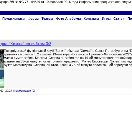
дзора ЭЛ № ФС 77 - 64849 от 10 февраля 2016 года Информация предназачена лицам 
Поликлиники
Форум
Театры
Фото Альбомы
Контакты
Игры
Статьи
По
рал "Химки" со счётом 3:2
Петербургский футбольный клуб "Зенит" обыграл "Химки" в Санкт-Петербурге, на "
зрителях со счётом 3:2 в матче 19-ого тура Российской Премьер-Лиги сезона 2022/
матче сумел забить Малком. Сперва он забил гол на 19-ой минуте после точной пер
а затем на 55-ой минуте после точной передачи от Матео Кассьерры. Затем, после
Бутта Магомедова. Сперва, он отличился на 75-ой минуте после точной передачи о
023, 20:27 |
Комментарии (0)