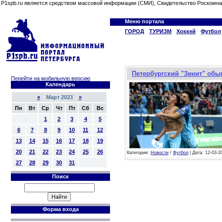
P1spb.ru является средством массовой информации (СМИ), Свидетельство Роскомна
Меню портала
ГОРОД
ТУРИЗМ
Хоккей
Футбол
Петербургский "Зенит" обыг
Перейти на мобильную версию
Календарь
«
Март 2023
»
Пн
Вт
Ср
Чт
Пт
Сб
Вс
1
2
3
4
5
6
7
8
9
10
11
12
13
14
15
16
17
18
19
20
21
22
23
24
25
26
Категория:
Новости
/
Футбол
| Дата: 12-03-2
27
28
29
30
31
Поиск
Форма входа