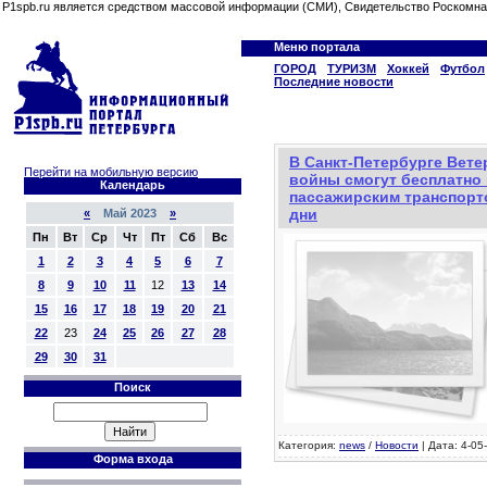
P1spb.ru является средством массовой информации (СМИ), Свидетельство Роскомна
Меню портала
ГОРОД
ТУРИЗМ
Хоккей
Футбол
Последние новости
В Санкт-Петербурге Вет
Перейти на мобильную версию
войны смогут бесплатно
Календарь
пассажирским транспорт
дни
«
Май 2023
»
Пн
Вт
Ср
Чт
Пт
Сб
Вс
1
2
3
4
5
6
7
8
9
10
11
12
13
14
15
16
17
18
19
20
21
22
23
24
25
26
27
28
29
30
31
Поиск
Категория:
news
/
Новости
| Дата: 4-05
Форма входа