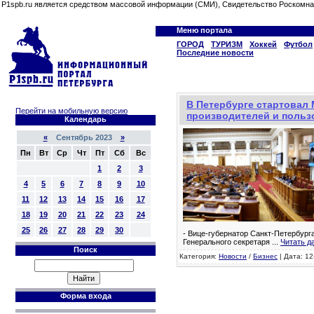
P1spb.ru является средством массовой информации (СМИ), Свидетельство Роскомна
Меню портала
ГОРОД
ТУРИЗМ
Хоккей
Футбол
Последние новости
В Петербурге стартова
Перейти на мобильную версию
производителей и польз
Календарь
«
Сентябрь 2023
»
Пн
Вт
Ср
Чт
Пт
Сб
Вс
1
2
3
4
5
6
7
8
9
10
11
12
13
14
15
16
17
18
19
20
21
22
23
24
25
26
27
28
29
30
- Вице-губернатор Санкт-Петербурга
Генерального секретаря
...
Читать д
Поиск
Категория:
Новости
/
Бизнес
| Дата: 12
Форма входа