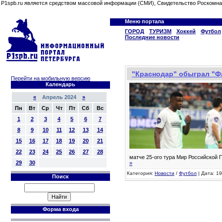
P1spb.ru является средством массовой информации (СМИ), Свидетельство Роскомна
Меню портала
ГОРОД
ТУРИЗМ
Хоккей
Футбол
Последние новости
"Краснодар" обыграл "Фа
Перейти на мобильную версию
Календарь
«
Апрель 2024
»
Пн
Вт
Ср
Чт
Пт
Сб
Вс
1
2
3
4
5
6
7
8
9
10
11
12
13
14
15
16
17
18
19
20
21
22
23
24
25
26
27
28
матче 25-ого тура Мир Российской
29
30
»
Категория:
Новости
/
Футбол
| Дата: 19
Поиск
Форма входа