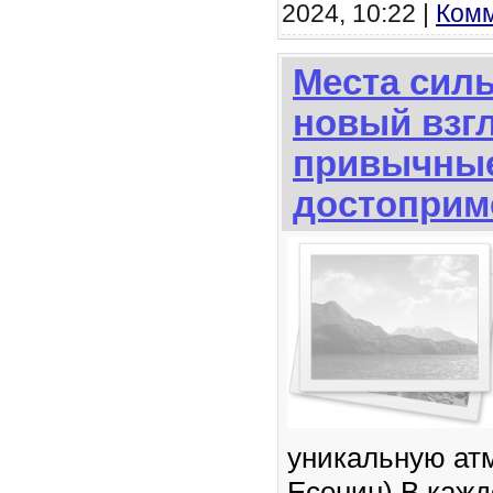
2024, 10:22 |
Комм
Места сил
новый взг
привычны
достоприм
уникальную атм
Есенин) В кажд