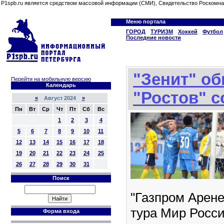
P1spb.ru является средством массовой информации (СМИ), Свидетельство Роскомна
Меню портала
ГОРОД
ТУРИЗМ
Хоккей
Футбол
Последние новости
"Зенит" о
Перейти на мобильную версию
Календарь
"Ростов" с
«
Август 2024
»
Пн
Вт
Ср
Чт
Пт
Сб
Вс
1
2
3
4
5
6
7
8
9
10
11
12
13
14
15
16
17
18
19
20
21
22
23
24
25
26
27
28
29
30
31
Поиск
"Газпром Арене
тура Мир Росс
Форма входа