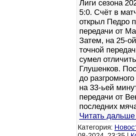
Лиги сезона 20
5:0. Счёт в мат
открыл Педро п
передачи от М
Затем, на 25-о
точной передач
сумел отличит
Глушенков. Пос
до разгромного
на 33-ьей мину
передачи от Ве
последних мяча
Читать дальше
Категория:
Новос
08-2024, 23:35 |
К