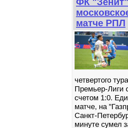
ФК "Зенит
московско
матче РПЛ
четвертого тур
Премьер-Лиги с
счетом 1:0. Ед
матче, на "Газ
Санкт-Петербур
минуте сумел 