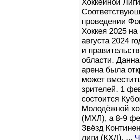
Хоккейной Лиги
Соответствующ
проведении Фо
Хоккея 2025 н
августа 2024 г
и правительст
области. Данн
арена была отк
может вместить
зрителей. 1 фе
состоится Кубо
Молодёжной хо
(МХЛ), а 8-9 ф
Звёзд Контине
лиги (КХЛ).
...
Ч