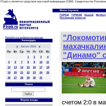
P1spb.ru является средством массовой информации (СМИ), Свидетельство Роскомна
Меню портала
ГОРОД
ТУРИЗМ
Хоккей
Футбол
Последние новости
"Локомоти
Перейти на мобильную версию
Календарь
махачкали
«
Август 2024
»
Пн
Вт
Ср
Чт
Пт
Сб
Вс
"Динамо" с
1
2
3
4
5
6
7
8
9
10
11
12
13
14
15
16
17
18
19
20
21
22
23
24
25
26
27
28
29
30
31
Поиск
Форма входа
счетом 2:0 в ма