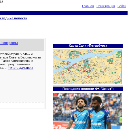
18+
Главная
|
Регистрация
|
Войти
следние новости
а вопросы
Карта Санкт-Петербурга
вителей стран БРИКС и
ретарь Совета Безопасности
. Также запланировано
оких представителей
га.
...
Читать дальше »
Последние новости ФК "Зенит":