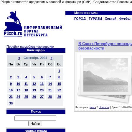
P1spb.ru является средством массовой информации (СМИ), Свидетельство Роскомна
Меню портала
ГОРОД
ТУРИЗМ
Хоккей
Футбол
В Санкт-Петербурге проход
Перейти на мобильную версию
безопасности
Календарь
«
Сентябрь 2024
»
Пн
Вт
Ср
Чт
Пт
Сб
Вс
1
2
3
4
5
6
7
8
9
10
11
12
13
14
15
16
17
18
19
20
21
22
23
24
25
26
27
28
29
30
Категория:
news
/
Новости
| Дата: 10-09-202
Поиск
Форма входа