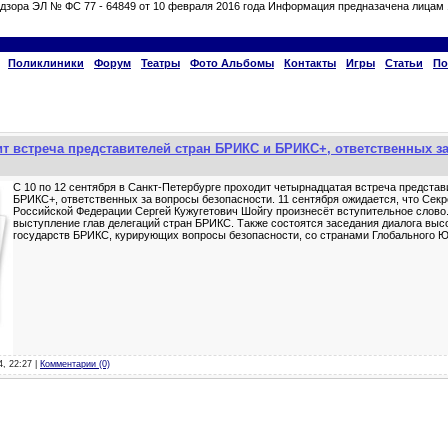
дзора ЭЛ № ФС 77 - 64849 от 10 февраля 2016 года Информация предназачена лицам 
Поликлиники
Форум
Театры
Фото Альбомы
Контакты
Игры
Статьи
По
ит встреча представителей стран БРИКС и БРИКС+, ответственных з
С 10 по 12 сентября в Санкт-Петербурге проходит четырнадцатая встреча предста
БРИКС+, ответственных за вопросы безопасности. 11 сентября ожидается, что Сек
Российской Федерации Сергей Кужугетович Шойгу произнесёт вступительное слово
выступление глав делегаций стран БРИКС. Также состоятся заседания диалога выс
государств БРИКС, курирующих вопросы безопасности, со странами Глобального Ю
4, 22:27 |
Комментарии (0)