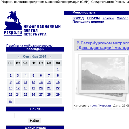
P1spb.ru является средством массовой информации (СМИ), Свидетельство Роскомна
Меню портала
ГОРОД
ТУРИЗМ
Хоккей
Футбол
Последние новости
В Петербургском метроп
Перейти на мобильную версию
"День адаптации" молод
Календарь
«
Сентябрь 2024
»
Пн
Вт
Ср
Чт
Пт
Сб
Вс
1
2
3
4
5
6
7
8
9
10
11
12
13
14
15
16
17
18
19
20
21
22
23
24
25
26
27
28
29
30
Категория:
news
/
Новости
| Дата: 27-0
Поиск
Форма входа