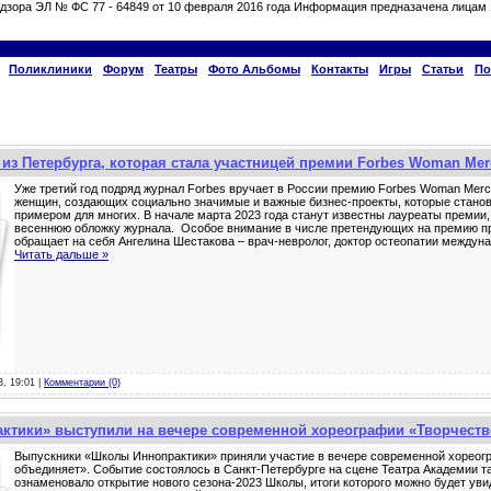
дзора ЭЛ № ФС 77 - 64849 от 10 февраля 2016 года Информация предназачена лицам 
Поликлиники
Форум
Театры
Фото Альбомы
Контакты
Игры
Статьи
По
 из Петербурга, которая стала участницей премии Forbes Woman Mer
Уже третий год подряд журнал Forbes вручает в России премию Forbes Woman Merc
женщин, создающих социально значимые и важные бизнес-проекты, которые стан
примером для многих. В начале марта 2023 года станут известны лауреаты премии,
весеннюю обложку журнала. Особое внимание в числе претендующих на премию 
обращает на себя Ангелина Шестакова – врач-невролог, доктор остеопатии междуна
Читать дальше »
3, 19:01 |
Комментарии (0)
ктики» выступили на вечере современной хореографии «Творчеств
Выпускники «Школы Иннопрактики» приняли участие в вечере современной хореог
объединяет». Событие состоялось в Санкт-Петербурге на сцене Театра Академии 
ознаменовало открытие нового сезона-2023 Школы, итоги которого можно будет увид