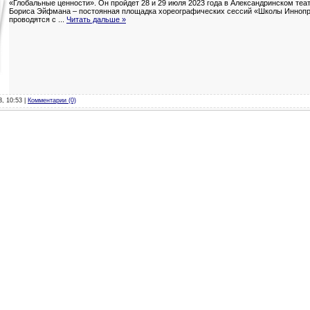
«Глобальные ценности». Он пройдет 28 и 29 июля 2023 года в Александринском теа
Бориса Эйфмана – постоянная площадка хореографических сессий «Школы Иннопр
проводятся с
...
Читать дальше »
3, 10:53 |
Комментарии (0)