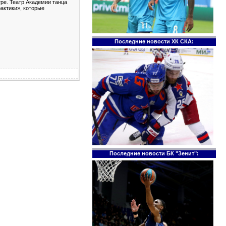
тре. Театр Академии танца
актики», которые
Последние новости ХК СКА:
Последние новости БК "Зенит":