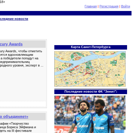
18+
Главная
|
Регистрация
|
Войти
следние новости
cury Awards
Карта Санкт-Петербурга
ury Awards, чтобы отметить
овятся вдохновляющим
 а победители попадут на
предпринимательниц
родного уровня, эксперт в
...
Последние новости ФК "Зенит":
о объединяет»
рафии «Творчество
танца Бориса Эйфмана и
еть на III фестивале