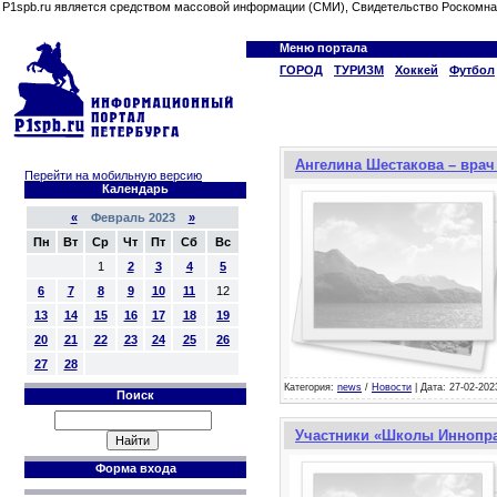
P1spb.ru является средством массовой информации (СМИ), Свидетельство Роскомна
Меню портала
ГОРОД
ТУРИЗМ
Хоккей
Футбол
Ангелина Шестакова – врач
Перейти на мобильную версию
Календарь
«
Февраль 2023
»
Пн
Вт
Ср
Чт
Пт
Сб
Вс
1
2
3
4
5
6
7
8
9
10
11
12
13
14
15
16
17
18
19
20
21
22
23
24
25
26
27
28
Категория:
news
/
Новости
| Дата: 27-02-202
Поиск
Участники «Школы Иннопра
Форма входа