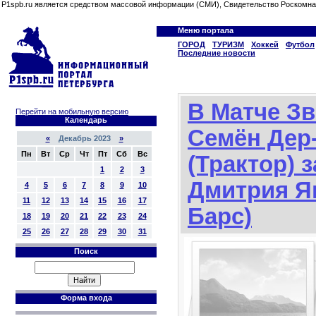
P1spb.ru является средством массовой информации (СМИ), Свидетельство Роскомна
Меню портала
ГОРОД
ТУРИЗМ
Хоккей
Футбол
Последние новости
В Матче Зв
Перейти на мобильную версию
Календарь
Семён Дер
«
Декабрь 2023
»
Пн
Вт
Ср
Чт
Пт
Сб
Вс
(Трактор) 
1
2
3
Дмитрия Я
4
5
6
7
8
9
10
11
12
13
14
15
16
17
Барс)
18
19
20
21
22
23
24
25
26
27
28
29
30
31
Поиск
Форма входа