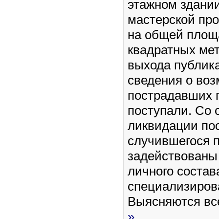
этажном здани
мастерской про
на общей площ
квадратных ме
выхода публик
сведения о во
пострадавших г
поступали. Со 
ликвидации по
случившегося 
задействованы
личного состав
специализиров
Выясняются в
»