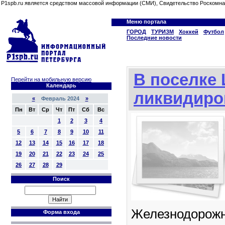
P1spb.ru является средством массовой информации (СМИ), Свидетельство Роскомна
Меню портала
ГОРОД
ТУРИЗМ
Хоккей
Футбол
Последние новости
В поселке
Перейти на мобильную версию
Календарь
ликвидиро
«
Февраль 2024
»
Пн
Вт
Ср
Чт
Пт
Сб
Вс
1
2
3
4
5
6
7
8
9
10
11
12
13
14
15
16
17
18
19
20
21
22
23
24
25
26
27
28
29
Поиск
Железнодорожно
Форма входа