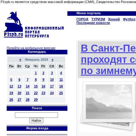
P1spb.ru является средством массовой информации (СМИ), Свидетельство Роскомна
Меню портала
ГОРОД
ТУРИЗМ
Хоккей
Футбол
Последние новости
В Санкт-Пе
Перейти на мобильную версию
Календарь
проходят 
«
Февраль 2024
»
Пн
Вт
Ср
Чт
Пт
Сб
Вс
по зимнем
1
2
3
4
5
6
7
8
9
10
11
12
13
14
15
16
17
18
19
20
21
22
23
24
25
26
27
28
29
Поиск
Форма входа